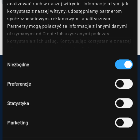
analizować ruch w naszej witrynie. Informacje o tym, jak
korzystasz z naszej witryny, udostępniamy partnerom
społecznościowym, reklamowym i analitycznym.
Partnerzy mogą połączyć te informacje z innymi danymi
otrzymanymi od Ciebie lub uzyskanymi podczas
korzystania z ich usług. Kontynuując korzystanie z naszej
witryny, zgadasz się na używanie plików
cookie. Déclaration de protection des données Dalsze
Wybór
szczegóły można znaleźć w naszym
oświadczeniu o
Niezbędne
zgody
IMPRESSUM
ochronie danych
.
MAPA STRONY
OCHRONA DANYCH
Preferencje
UWAGI DLA KONSUMENTÓW DOTYCZĄCE ROZSTRZYGANIA SPORÓW
OGÓLNE WARUNKU HANDLOWE
PARTNERZY
Statystyka
RIDI POLSKA SP. Z O.O.
Marketing
NATOLIN,
UL. SKŁADOWA 11
92-701 ŁÓDŹ