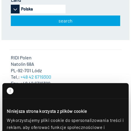
Polska
search
RIDI Polen
Natolin 68A
PL-92-701 Lódz
Tel.:
+48 42 6719300
Fax: +48 42 6719399
E-Mail:
lodz@ridi.pl
Niniejsza strona korzysta z plików cookie
Wykorzystujemy pliki cookie do spersonalizowania treści i
reklam, aby oferować funkcje społecznościowe i