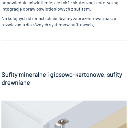
odpowiednie oświetlenie, ale także skuteczną i estetyczną
integrację opraw oświetleniowych z sufitem.
Na kolejnych stronach chcielibyśmy zaprezentować nasze
rozwiązania dla różnych systemów sufitowych.
Sufity mineralne i gipsowo-kartonowe, sufity
drewniane⠀ ⠀ ⠀ ⠀ ⠀ ⠀ ⠀ ⠀ ⠀ ⠀ ⠀ ⠀ ⠀ ⠀ ⠀ ⠀ ⠀
⠀⠀ ⠀ ⠀ ⠀ ⠀ ⠀ ⠀ ⠀ ⠀ ⠀ ⠀