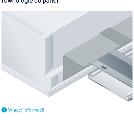
równolegle do paneli⠀ ⠀ ⠀ ⠀ ⠀ ⠀ ⠀ ⠀ ⠀ ⠀ ⠀ ⠀
Więcej informacji