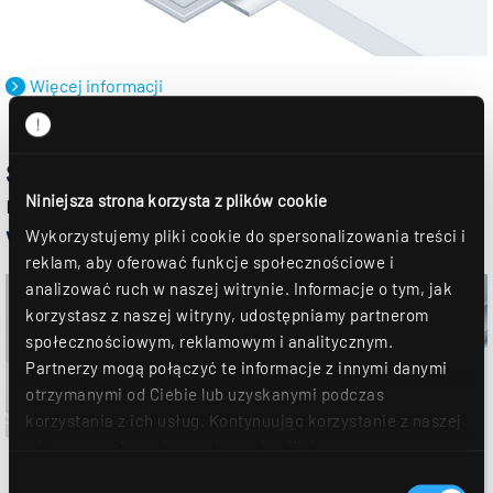
Więcej informacji
Sufity z niewidocznymi szynami nośnymi i
niesymetrycznymi płytami sufitowymi z
Niniejsza strona korzysta z plików cookie
włókien mineralnych
Wykorzystujemy pliki cookie do spersonalizowania treści i
reklam, aby oferować funkcje społecznościowe i
analizować ruch w naszej witrynie. Informacje o tym, jak
korzystasz z naszej witryny, udostępniamy partnerom
społecznościowym, reklamowym i analitycznym.
Partnerzy mogą połączyć te informacje z innymi danymi
otrzymanymi od Ciebie lub uzyskanymi podczas
korzystania z ich usług. Kontynuując korzystanie z naszej
witryny, zgadasz się na używanie plików
cookie. Déclaration de protection des données Dalsze
Wybór