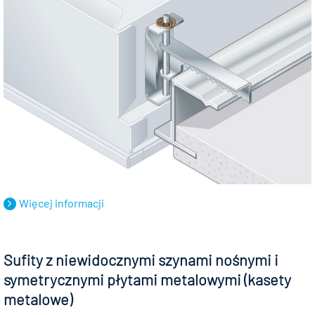
Więcej informacji
Sufity z niewidocznymi szynami nośnymi i
symetrycznymi płytami metalowymi (kasety
metalowe)⠀ ⠀ ⠀ ⠀ ⠀ ⠀ ⠀ ⠀ ⠀ ⠀ ⠀ ⠀ ⠀