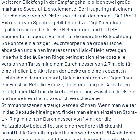
weiteren Blickfang in der Empfangshalle bilden zwei große,
markante Spectral-Lichtelemente. Der Hauptring mit einem
Durchmesser von 5,9 Metern wurde mit der neuen H140-Profil-
Extrusion von Spectral gebildet und verfügt über einen
Opaldiffusor für die direkte Beleuchtung und L-TUBE-
Segmente im oberen Bereich für die indirekte Beleuchtung.
So konnte ein einziger Leuchtkörper eine große Fläche
abdecken und einen interessanten Halo-Effekt erzeugen.
Innerhalb des äußeren Rings befindet sich eine spezielle
Version von Turus mit einem Durchmesser von 2,7 m, die für
einen hellen Lichtkreis an der Decke und einen dezenten
Lichtschein darunter sorgt. Beide Armaturen verfügen über
ein Finish in Metallic-Bronze. Die Steuerung der Armaturen
erfolgt über DALI mit diskreter Steuerung zwischen direktem
und indirektem Licht, wodurch verschiedene
Stimmungsszenen erzeugt werden können. Wenn man weiter
in das Gebäude hineingeht, findet man einen einzelnen Stora-
LK-Ring mit einem Durchmesser von 1,4 m, der die
Aufzuglobby beleuchtet und einen weiteren Blickpunkt
schafft. Die Gestaltung des Raums wurde von EPR Architects
übernommen, beim Lichtdesign und -konzept leistete Miles