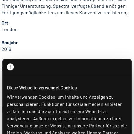
Pinniger Unterstützung. Spectral verfügte über die nötigen
Fertigungsmöglichkeiten, um dieses Konzept zu realisieren.
Ort
London
Baujahr
2016
Themenbereich
Büro & Konferenz
Diese Webseite verwendet Cookies
Wir verwenden Cookies, um Inhalte und Anzeigen zu
personalisieren, Funktionen für soziale Medien anbieten
Eingesetzte RIDI Produkte
zu können und die Zugriffe auf unsere Website zu
analysieren. Außerdem geben wir Informationen zu Ihrer
Verwendung unserer Website an unsere Partner für soziale
Medien, Werbung und Analysen weiter. Unsere Partner