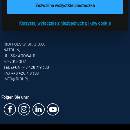
MAPA STRONY
Zezwól na wszystkie ciasteczka
OCHRONA DANYCH
UWAGI DLA KONSUMENTÓW DOTYCZĄCE ROZSTRZYGANIA SPORÓW
OGÓLNE WARUNKU HANDLOWE
Korzystaj wyłącznie z niezbędnych plików cookie
PARTNERZY
RIDI POLSKA SP. Z O.O.
NATOLIN,
UL. SKŁADOWA 11
92-701 ŁÓDŹ
TELEFON +48 426 719 300
FAX +48 426 719 399
INFO
@RIDI.PL
Folgen Sie uns: