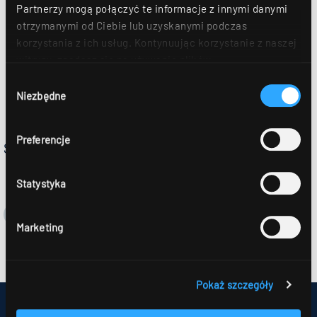
Partnerzy mogą połączyć te informacje z innymi danymi
otrzymanymi od Ciebie lub uzyskanymi podczas
korzystania z ich usług. Kontynuując korzystanie z naszej
witryny, zgadasz się na używanie plików
cookie. Déclaration de protection des données Dalsze
Wybór
szczegóły można znaleźć w naszym
oświadczeniu o
Niezbędne
zgody
ochronie danych
.
Preferencje
STORA
Statystyka
Marketing
Pokaż szczegóły
IMPRESSUM