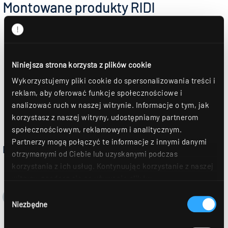
Montowane produkty RIDI
Niniejsza strona korzysta z plików cookie
Wykorzystujemy pliki cookie do spersonalizowania treści i
reklam, aby oferować funkcje społecznościowe i
analizować ruch w naszej witrynie. Informacje o tym, jak
korzystasz z naszej witryny, udostępniamy partnerom
społecznościowym, reklamowym i analitycznym.
Partnerzy mogą połączyć te informacje z innymi danymi
EDLR
otrzymanymi od Ciebie lub uzyskanymi podczas
korzystania z ich usług. Kontynuując korzystanie z naszej
witryny, zgadasz się na używanie plików
cookie. Déclaration de protection des données Dalsze
Wybór
szczegóły można znaleźć w naszym
oświadczeniu o
Niezbędne
zgody
ochronie danych
.