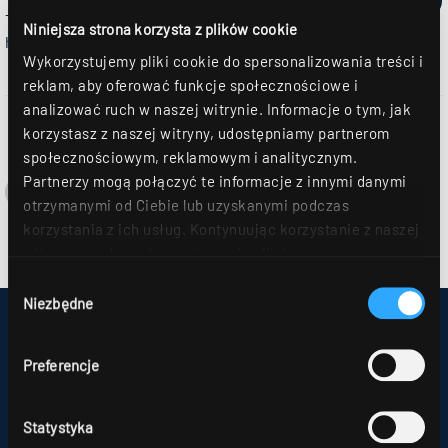
The brand-new video format delivering product
Niniejsza strona korzysta z plików cookie
highlights in just 60 seconds. Learn more.
Wykorzystujemy pliki cookie do spersonalizowania treści i
reklam, aby oferować funkcje społecznościowe i
analizować ruch w naszej witrynie. Informacje o tym, jak
korzystasz z naszej witryny, udostępniamy partnerom
społecznościowym, reklamowym i analitycznym.
Partnerzy mogą połączyć te informacje z innymi danymi
otrzymanymi od Ciebie lub uzyskanymi podczas
korzystania z ich usług. Kontynuując korzystanie z naszej
witryny, zgadasz się na używanie plików
cookie. Déclaration de protection des données Dalsze
Wybór
szczegóły można znaleźć w naszym
oświadczeniu o
Niezbędne
zgody
ochronie danych
.
IMPRESSUM
MAPA STRONY
Preferencje
OCHRONA DANYCH
UWAGI DLA KONSUMENTÓW DOTYCZĄCE ROZSTRZYGANIA SPORÓW
OGÓLNE WARUNKU HANDLOWE
PARTNERZY
Statystyka