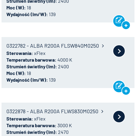
Strumień świetlny (lm):
2400
Moc (W):
18
Wydajność (lm/W):
139
0322782 - ALBA R200A FLSW840M0250
Sterowania:
xFlex
Temperatura barwowa:
4000 K
Strumień świetlny (lm):
2400
Moc (W):
18
Wydajność (lm/W):
139
0322878 - ALBA R200A FLWS830M0250
Sterowania:
xFlex
Temperatura barwowa:
3000 K
Strumień świetlny (lm):
2470