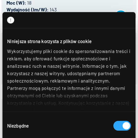
Moc (W):
18
Wydajność (lm/W):
143
0332878 - ALBA R200A DAWS830M0250
Niniejsza strona korzysta z plików cookie
Sterowania:
DALI-2
Wykorzystujemy pliki cookie do spersonalizowania treści i
Temperatura barwowa:
3000 K
reklam, aby oferować funkcje społecznościowe i
Strumień świetlny (lm):
2470
analizować ruch w naszej witrynie. Informacje o tym, jak
Moc (W):
18
korzystasz z naszej witryny, udostępniamy partnerom
Wydajność (lm/W):
143
społecznościowym, reklamowym i analitycznym.
Partnerzy mogą połączyć te informacje z innymi danymi
otrzymanymi od Ciebie lub uzyskanymi podczas
korzystania z ich usług. Kontynuując korzystanie z naszej
0332779 - ALBA R200A DAWS840M0250
witryny, zgadasz się na używanie plików
Sterowania:
DALI-2
cookie. Déclaration de protection des données Dalsze
Wybór
Temperatura barwowa:
4000 K
szczegóły można znaleźć w naszym
oświadczeniu o
Niezbędne
zgody
Strumień świetlny (lm):
2550
ochronie danych
.
Moc (W):
18