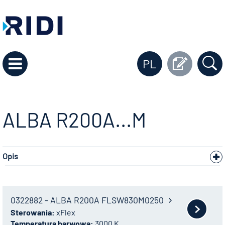
PL
ALBA R200A...M
Opis
0322882 - ALBA R200A FLSW830M0250
Sterowania:
xFlex
Temperatura barwowa:
3000 K