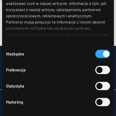
analizować ruch w naszej witrynie. Informacje o tym, jak
korzystasz z naszej witryny, udostępniamy partnerom
społecznościowym, reklamowym i analitycznym.
Partnerzy mogą połączyć te informacje z innymi danymi
otrzymanymi od Ciebie lub uzyskanymi podczas
korzystania z ich usług. Kontynuując korzystanie z naszej
witryny, zgadasz się na używanie plików
cookie. Déclaration de protection des données Dalsze
Wybór
szczegóły można znaleźć w naszym
oświadczeniu o
Niezbędne
zgody
IMPRESSUM
ochronie danych
.
MAPA STRONY
OCHRONA DANYCH
Preferencje
UWAGI DLA KONSUMENTÓW DOTYCZĄCE ROZSTRZYGANIA SPORÓW
OGÓLNE WARUNKU HANDLOWE
PARTNERZY
Statystyka
RIDI POLSKA SP. Z O.O.
Marketing
NATOLIN,
UL. SKŁADOWA 11
92-701 ŁÓDŹ