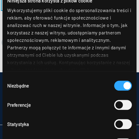
Niniejsza strona korzysta z plików cookie
POWRÓT DO MODELU BRITT-EQ-M625-B
Wykorzystujemy pliki cookie do spersonalizowania treści i
reklam, aby oferować funkcje społecznościowe i
analizować ruch w naszej witrynie. Informacje o tym, jak
korzystasz z naszej witryny, udostępniamy partnerom
społecznościowym, reklamowym i analitycznym.
Partnerzy mogą połączyć te informacje z innymi danymi
otrzymanymi od Ciebie lub uzyskanymi podczas
korzystania z ich usług. Kontynuując korzystanie z naszej
witryny, zgadasz się na używanie plików
cookie. Déclaration de protection des données Dalsze
Wybór
IMPRESSUM
szczegóły można znaleźć w naszym
oświadczeniu o
Niezbędne
zgody
MAPA STRONY
ochronie danych
.
OCHRONA DANYCH
UWAGI DLA KONSUMENTÓW DOTYCZĄCE ROZSTRZYGANIA SPORÓW
Preferencje
OGÓLNE WARUNKU HANDLOWE
PARTNERZY
Statystyka
RIDI POLSKA SP. Z O.O.