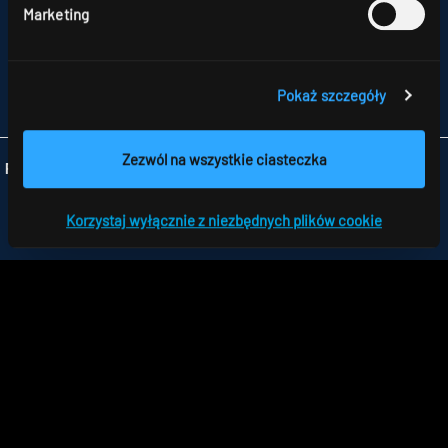
NATOLIN,
Marketing
UL. SKŁADOWA 11
92-701 ŁÓDŹ
TELEFON +48 426 719 300
FAX +48 426 719 399
Pokaż szczegóły
INFO
@RIDI.PL
Zezwól na wszystkie ciasteczka
Folgen Sie uns:
Korzystaj wyłącznie z niezbędnych plików cookie