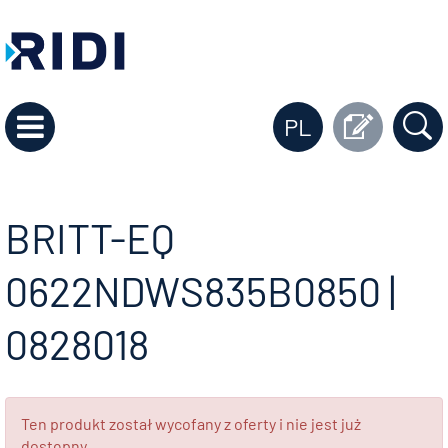
PL
BRITT-EQ
0622NDWS835B0850 |
0828018
Ten produkt został wycofany z oferty i nie jest już
dostępny.