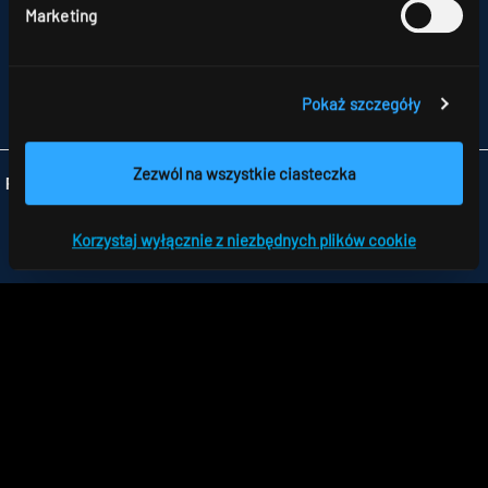
NATOLIN,
Marketing
UL. SKŁADOWA 11
92-701 ŁÓDŹ
TELEFON +48 426 719 300
FAX +48 426 719 399
Pokaż szczegóły
INFO
@RIDI.PL
Zezwól na wszystkie ciasteczka
Folgen Sie uns:
Korzystaj wyłącznie z niezbędnych plików cookie