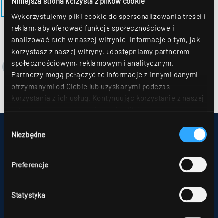
Niniejsza strona korzysta z plików cookie
POWRÓT DO MODELU BRITT-EQ-M625-B
Wykorzystujemy pliki cookie do spersonalizowania treści i
reklam, aby oferować funkcje społecznościowe i
analizować ruch w naszej witrynie. Informacje o tym, jak
korzystasz z naszej witryny, udostępniamy partnerom
społecznościowym, reklamowym i analitycznym.
Partnerzy mogą połączyć te informacje z innymi danymi
otrzymanymi od Ciebie lub uzyskanymi podczas
korzystania z ich usług. Kontynuując korzystanie z naszej
witryny, zgadasz się na używanie plików
cookie. Déclaration de protection des données Dalsze
Wybór
IMPRESSUM
szczegóły można znaleźć w naszym
oświadczeniu o
Niezbędne
zgody
MAPA STRONY
ochronie danych
.
OCHRONA DANYCH
UWAGI DLA KONSUMENTÓW DOTYCZĄCE ROZSTRZYGANIA SPORÓW
Preferencje
OGÓLNE WARUNKU HANDLOWE
PARTNERZY
Statystyka
RIDI POLSKA SP. Z O.O.