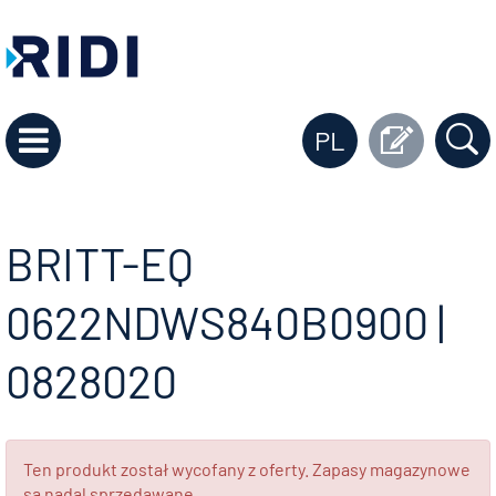
PL
BRITT-EQ
0622NDWS840B0900 |
0828020
Ten produkt został wycofany z oferty. Zapasy magazynowe
są nadal sprzedawane.