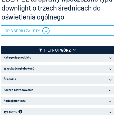
downlight o trzech średnicach do
oświetlenia ogólnego
OPIS SERII I ZALETY
FILTR
OTWÓRZ
Kategoria produktu
Wysokość/głębokość
Średnica
Zakres zastosowania
Rodzaj montażu
Typ sufitu
i