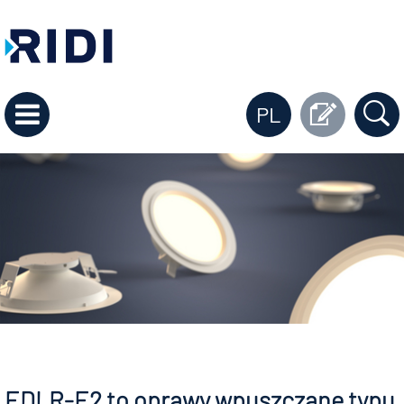
PL
EDLR-E2 to oprawy wpuszczane typu