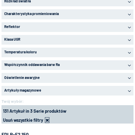
Rozkład światła
Charakterystyka promieniowania
Reflektor
Klasa UGR
Temperatura koloru
Współczynnik oddawania barw Ra
Oświetlenie awaryjne
Artykuły magazynowe
Twój wybór:
131 Artykuł in 3 Serie produktów
Usuń wszystkie filtry
EDLR-E2 150