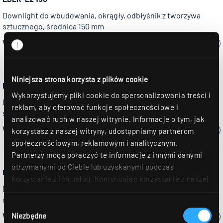
Downlight do wbudowania, okrągły, odbłyśnik z tworzywa
sztucznego, średnica 150 mm
Wybierz model:
Niniejsza strona korzysta z plików cookie
EDLR-E2 195
Wykorzystujemy pliki cookie do spersonalizowania treści i
Downlight do wbudowania, okrągły, odbłyśnik z tworzywa
reklam, aby oferować funkcje społecznościowe i
sztucznego, średnica 195 mm
analizować ruch w naszej witrynie. Informacje o tym, jak
Wybierz model:
korzystasz z naszej witryny, udostępniamy partnerom
społecznościowym, reklamowym i analitycznym.
Partnerzy mogą połączyć te informacje z innymi danymi
otrzymanymi od Ciebie lub uzyskanymi podczas
EDLR-E2 235
korzystania z ich usług. Kontynuując korzystanie z naszej
Downlight do wbudowania, okrągły, odbłyśnik z tworzywa
witryny, zgadasz się na używanie plików
sztucznego, średnica 235 mm
cookie. Déclaration de protection des données Dalsze
Wybór
szczegóły można znaleźć w naszym
oświadczeniu o
Wybierz model:
Niezbędne
zgody