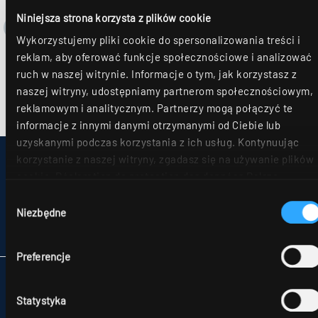
Niniejsza strona korzysta z plików cookie
Wykorzystujemy pliki cookie do spersonalizowania treści i
reklam, aby oferować funkcje społecznościowe i analizować
ruch w naszej witrynie. Informacje o tym, jak korzystasz z
naszej witryny, udostępniamy partnerom społecznościowym,
reklamowym i analitycznym. Partnerzy mogą połączyć te
informacje z innymi danymi otrzymanymi od Ciebie lub
uzyskanymi podczas korzystania z ich usług. Kontynuując
korzystanie z naszej witryny, zgadasz się na używanie plików
IMPRESSUM
cookie. Déclaration de protection des données Dalsze
MAPA STRONY
OCHRONA DANYCH
szczegóły można znaleźć w naszym
oświadczeniu o ochronie
Wybór
UWAGI DLA KONSUMENTÓW DOTYCZĄCE ROZSTRZYGANIA SPORÓW
danych
.
Niezbędne
zgody
OGÓLNE WARUNKU HANDLOWE
PARTNERZY
Preferencje
RIDI POLSKA SP. Z O.O.
NATOLIN,
Statystyka
UL. SKŁADOWA 11