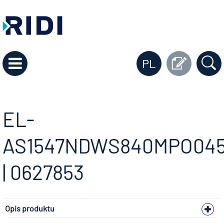
PL
EL-
AS1547NDWS840MPO04
| 0627853
Opis produktu