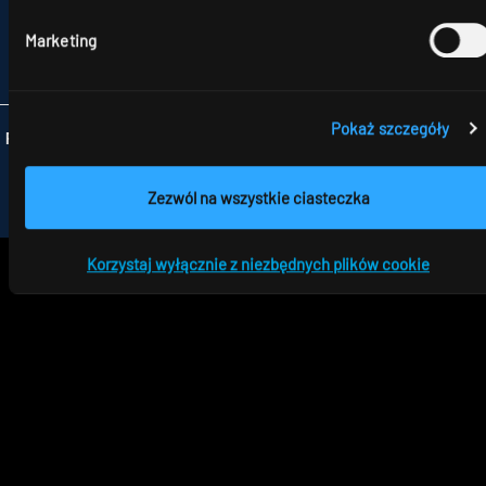
92-701 ŁÓDŹ
TELEFON +48 426 719 300
Marketing
FAX +48 426 719 399
INFO
@RIDI.PL
Pokaż szczegóły
Folgen Sie uns:
Zezwól na wszystkie ciasteczka
Korzystaj wyłącznie z niezbędnych plików cookie