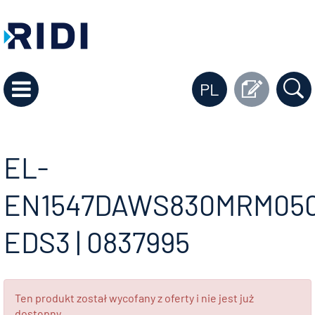
PL
EL-
EN1547DAWS830MRM05
EDS3 | 0837995
Ten produkt został wycofany z oferty i nie jest już
dostępny.