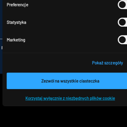
NATOLIN,
Preferencje
UL. SKŁADOWA 11
92-701 ŁÓDŹ
TELEFON +48 426 719 300
Statystyka
FAX +48 426 719 399
INFO
@RIDI.PL
Marketing
Folgen Sie uns:
Pokaż szczegóły
Zezwól na wszystkie ciasteczka
Korzystaj wyłącznie z niezbędnych plików cookie