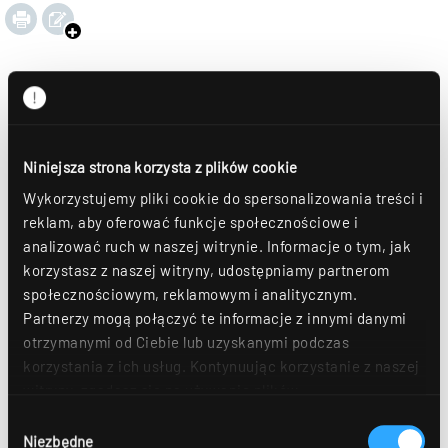
Niniejsza strona korzysta z plików cookie
Wykorzystujemy pliki cookie do spersonalizowania treści i
reklam, aby oferować funkcje społecznościowe i
analizować ruch w naszej witrynie. Informacje o tym, jak
korzystasz z naszej witryny, udostępniamy partnerom
społecznościowym, reklamowym i analitycznym.
Partnerzy mogą połączyć te informacje z innymi danymi
otrzymanymi od Ciebie lub uzyskanymi podczas
korzystania z ich usług. Kontynuując korzystanie z naszej
witryny, zgadasz się na używanie plików
cookie. Déclaration de protection des données Dalsze
Wybór
szczegóły można znaleźć w naszym
oświadczeniu o
Niezbędne
zgody