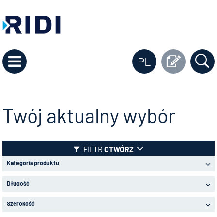
PL
Twój aktualny wybór
FILTR
OTWÓRZ
Kategoria produktu
Długość
Szerokość