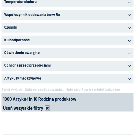
Temperatura koloru
Współczynnik oddawania barw Ra
Czujniki
Kuloodporność
Oświetlenie awaryjne
Ochrona przed przepięciami
Artykuły magazynowe
Twój wybór:
Zakres zastosowania : Hale sportowe i wielofunkcyjne
1000 Artykuł in 10 Rodzina produktów
Usuń wszystkie filtry