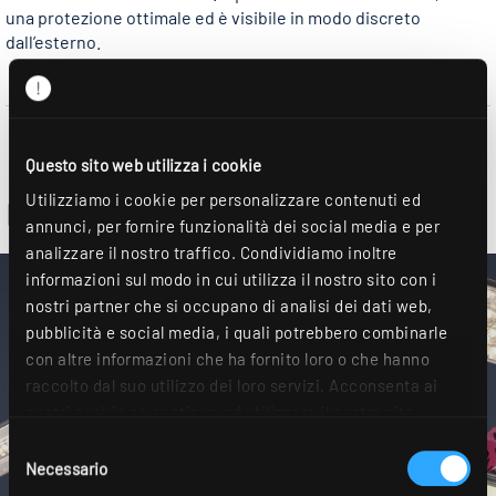
una protezione ottimale ed è visibile in modo discreto
dall’esterno.
Questo sito web utilizza i cookie
Utilizziamo i cookie per personalizzare contenuti ed
Inserti led
annunci, per fornire funzionalità dei social media e per
analizzare il nostro traffico. Condividiamo inoltre
informazioni sul modo in cui utilizza il nostro sito con i
nostri partner che si occupano di analisi dei dati web,
pubblicità e social media, i quali potrebbero combinarle
con altre informazioni che ha fornito loro o che hanno
raccolto dal suo utilizzo dei loro servizi. Acconsenta ai
nostri cookie se continua ad utilizzare il nostro sito
web. Ulteriori dettagli sono disponibili nella nostra
Selezione
dichiarazione sulla protezione dei dati
.
Necessario
del