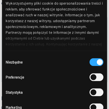
do
naszych ofert zatrudnienia
.
Wykorzystujemy pliki cookie do spersonalizowania treści i
reklam, aby oferować funkcje społecznościowe i
analizować ruch w naszej witrynie. Informacje o tym, jak
korzystasz z naszej witryny, udostępniamy partnerom
PDF
społecznościowym, reklamowym i analitycznym.
Ausbildungsbetrieb 2025
Partnerzy mogą połączyć te informacje z innymi danymi
otrzymanymi od Ciebie lub uzyskanymi podczas
korzystania z ich usług. Kontynuując korzystanie z naszej
witryny, zgadasz się na używanie plików
cookie. Déclaration de protection des données Dalsze
Wybór
szczegóły można znaleźć w naszym
oświadczeniu o
Niezbędne
zgody
ochronie danych
.
Preferencje
Statystyka
PRAKTYKA
Marketing
Chciałbyś tylko posmakować, czy też odbyć podczas wakacji