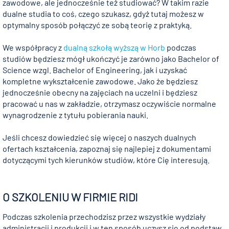
zawodowe, ale jednocześnie też studiować? W takim razie
dualne studia to coś, czego szukasz, gdyż tutaj możesz w
optymalny sposób połączyć ze sobą teorię z praktyką.
We współpracy z
dualną szkołą wyższą w Horb
podczas
studiów będziesz mógł ukończyć je zarówno jako Bachelor of
Science wzgl. Bachelor of Engineering, jak i uzyskać
kompletne wykształcenie zawodowe. Jako że będziesz
jednocześnie obecny na zajęciach na uczelni i będziesz
pracować u nas w zakładzie, otrzymasz oczywiście normalne
wynagrodzenie z tytułu pobierania nauki.
Jeśli chcesz dowiedzieć się więcej o naszych dualnych
ofertach kształcenia, zapoznaj się najlepiej z dokumentami
dotyczącymi tych kierunków studiów, które Cię interesują.
O SZKOLENIU W FIRMIE RIDI
Podczas szkolenia przechodzisz przez wszystkie wydziały
administracji i produkcji i w ten sposób uczysz się od podstaw