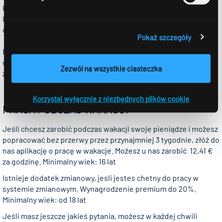
kilkutygodniową praktykę? Zwróć się więc po prostu do nas.
Istnieje u nas wiele możliwości na to, aby zebrać pierwsze
doświadczenia w pracy.
Pokaż szczegóły
Poinformuj nas po prostu o swoich wyobrażeniach i opisz, co
chciałbyś u nas przeżyć. Najlepiej napisz do nas E-Mail albo
Zezwól na wszystkie ciasteczka
zadzwoń.
Korzystaj wyłącznie z niezbędnych plików cookie
PRACA PODCZAS WAKACJI
Jeśli chcesz zarobić podczas wakacji swoje pieniądze i możesz
popracować bez przerwy przez przynajmniej 3 tygodnie, złóż do
nas aplikację o pracę w wakacje. Możesz u nas zarobić 12,41 €
za godzinę. Minimalny wiek: 16 lat
Istnieje dodatek zmianowy, jesli jestes chetny do pracy w
systemie zmianowym. Wynagrodzenie premium do 20%.
Minimalny wiek: od 18 lat
Jeśli masz jeszcze jakieś pytania, możesz w każdej chwili