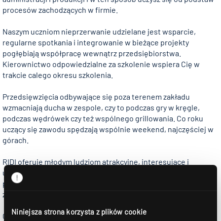
procesów zachodzących w firmie.
Naszym uczniom nieprzerwanie udzielane jest wsparcie,
regularne spotkania i integrowanie w bieżące projekty
pogłębiają współpracę wewnątrz przedsiębiorstwa.
Kierownictwo odpowiedzialne za szkolenie wspiera Cię w
trakcie calego okresu szkolenia.
Przedsięwzięcia odbywające się poza terenem zakładu
wzmacniają ducha w zespole, czy to podczas gry w kręgle,
podczas wędrówek czy też wspólnego grillowania. Co roku
uczący się zawodu spędzają wspólnie weekend, najczęściej w
górach.
RIDI oferuje młodym ludziom atrakcyjne, interesujące i
urozmaicone szkolenie zawodowe, podczas którego
przekazywna jest szeroko zakrojona wiedza w zakresie życia
zawodowego.
Niniejsza strona korzysta z plików cookie
Czy wzbudziliśmy Twoje zainteresowanie? Zajrzyj w takim razie