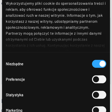
do
naszych ofert zatrudnienia
.
Wykorzystujemy pliki cookie do spersonalizowania treści i
reklam, aby oferować funkcje społecznościowe i
analizować ruch w naszej witrynie. Informacje o tym, jak
korzystasz z naszej witryny, udostępniamy partnerom
PDF
społecznościowym, reklamowym i analitycznym.
Ausbildungsbetrieb 2025
Partnerzy mogą połączyć te informacje z innymi danymi
otrzymanymi od Ciebie lub uzyskanymi podczas
korzystania z ich usług. Kontynuując korzystanie z naszej
witryny, zgadasz się na używanie plików
cookie. Déclaration de protection des données Dalsze
Wybór
szczegóły można znaleźć w naszym
oświadczeniu o
Niezbędne
zgody
ochronie danych
.
Preferencje
Statystyka
PRAKTYKA
Marketing
Chciałbyś tylko posmakować, czy też odbyć podczas wakacji