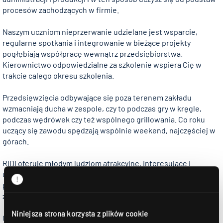
procesów zachodzących w firmie.
Naszym uczniom nieprzerwanie udzielane jest wsparcie,
regularne spotkania i integrowanie w bieżące projekty
pogłębiają współpracę wewnątrz przedsiębiorstwa.
Kierownictwo odpowiedzialne za szkolenie wspiera Cię w
trakcie calego okresu szkolenia.
Przedsięwzięcia odbywające się poza terenem zakładu
wzmacniają ducha w zespole, czy to podczas gry w kręgle,
podczas wędrówek czy też wspólnego grillowania. Co roku
uczący się zawodu spędzają wspólnie weekend, najczęściej w
górach.
RIDI oferuje młodym ludziom atrakcyjne, interesujące i
urozmaicone szkolenie zawodowe, podczas którego
przekazywna jest szeroko zakrojona wiedza w zakresie życia
zawodowego.
Niniejsza strona korzysta z plików cookie
Czy wzbudziliśmy Twoje zainteresowanie? Zajrzyj w takim razie