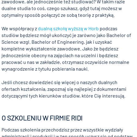
zawodowe, ale jednocześnie też studiować? W takim razie
dualne studia to coś, czego szukasz, gdyż tutaj możesz w
optymalny sposób połączyć ze sobą teorię z praktyką.
We współpracy z
dualną szkołą wyższą w Horb
podczas
studiów będziesz mógł ukończyć je zarówno jako Bachelor of
Science wzgl. Bachelor of Engineering, jak i uzyskać
kompletne wykształcenie zawodowe. Jako że będziesz
jednocześnie obecny na zajęciach na uczelni i będziesz
pracować u nas w zakładzie, otrzymasz oczywiście normalne
wynagrodzenie z tytułu pobierania nauki.
Jeśli chcesz dowiedzieć się więcej o naszych dualnych
ofertach kształcenia, zapoznaj się najlepiej z dokumentami
dotyczącymi tych kierunków studiów, które Cię interesują.
O SZKOLENIU W FIRMIE RIDI
Podczas szkolenia przechodzisz przez wszystkie wydziały
administracji i produkcji i w ten sposób uczysz się od podstaw