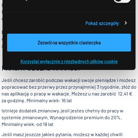
kilkutygodniową praktykę? Zwróć się więc po prostu do nas.
Istnieje u nas wiele możliwości na to, aby zebrać pierwsze
doświadczenia w pracy.
Pokaż szczegóły
Poinformuj nas po prostu o swoich wyobrażeniach i opisz, co
chciałbyś u nas przeżyć. Najlepiej napisz do nas E-Mail albo
Zezwól na wszystkie ciasteczka
zadzwoń.
Korzystaj wyłącznie z niezbędnych plików cookie
PRACA PODCZAS WAKACJI
Jeśli chcesz zarobić podczas wakacji swoje pieniądze i możesz
popracować bez przerwy przez przynajmniej 3 tygodnie, złóż do
nas aplikację o pracę w wakacje. Możesz u nas zarobić 12,41 €
za godzinę. Minimalny wiek: 16 lat
Istnieje dodatek zmianowy, jesli jestes chetny do pracy w
systemie zmianowym. Wynagrodzenie premium do 20%.
Minimalny wiek: od 18 lat
Jeśli masz jeszcze jakieś pytania, możesz w każdej chwili