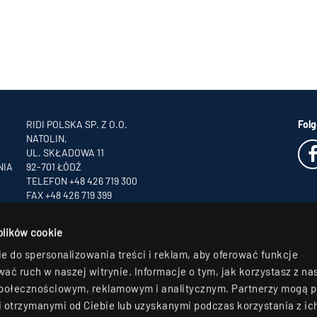
RIDI POLSKA SP. Z O.O.
Folg
NATOLIN,
UL. SKŁADOWA 11
NIA
92-701 ŁÓDŹ
TELEFON +48 426 719 300
FAX +48 426 719 399
INFO
@RIDI.PL
 plików cookie
e do spersonalizowania treści i reklam, aby oferować funkcje
ać ruch w naszej witrynie. Informacje o tym, jak korzystasz z nas
połecznościowym, reklamowym i analitycznym. Partnerzy mogą p
 otrzymanymi od Ciebie lub uzyskanymi podczas korzystania z ic