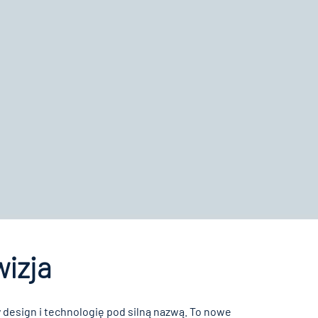
wizja
 design i technologię pod silną nazwą. To nowe