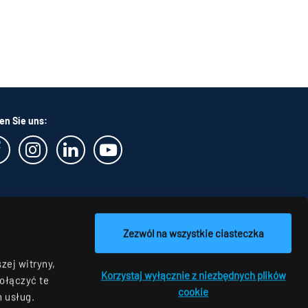
en Sie uns:
Zezwól na wszystkie ciasteczka
zej witryny,
Korzystaj wyłącznie z niezbędnych plików
ołączyć te
cookie
h usług.