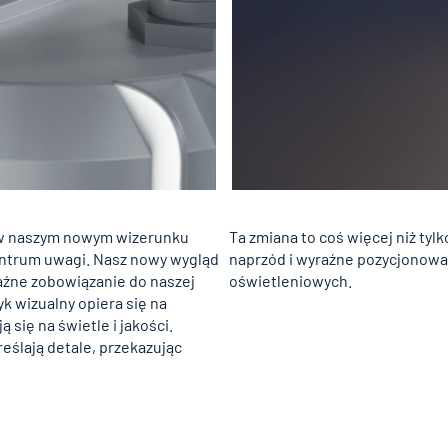
e w naszym nowym wizerunku
Ta zmiana to coś więcej niż tyl
centrum uwagi. Nasz nowy wygląd
naprzód i wyraźne pozycjonowa
yraźne zobowiązanie do naszej
oświetleniowych.
zyk wizualny opiera się na
się na świetle i jakości.
reślają detale, przekazując