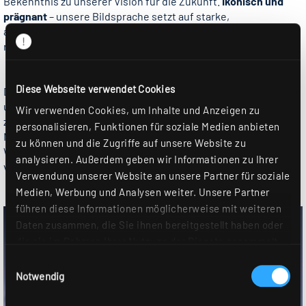
Bekenntnis zu unserer Vision für die Zukunft.
Ikonisch und
prägnant
– unsere Bildsprache setzt auf starke,
aussagekräftige Motive, die Licht und Qualität in den Fokus
rücken.
Diese Webseite verwendet Cookies
Dunkle Hintergründe schaffen eine markante visuelle Wirkung
und betonen Details, um eine moderne, hochwertige Ästhetik
Wir verwenden Cookies, um Inhalte und Anzeigen zu
zu vermitteln. Diese Veränderung ist mehr als eine
personalisieren, Funktionen für soziale Medien anbieten
Neugestaltung – sie steht für eine strategische
zu können und die Zugriffe auf unsere Website zu
Weiterentwicklung und die zukunftsweisende Positionierung
analysieren. Außerdem geben wir Informationen zu Ihrer
von
RIDI
als führender Anbieter von Lichtlösungen.
Verwendung unserer Website an unsere Partner für soziale
Medien, Werbung und Analysen weiter. Unsere Partner
führen diese Informationen möglicherweise mit weiteren
Daten zusammen, die Sie ihnen bereitgestellt haben oder
die sie im Rahmen Ihrer Nutzung der Dienste gesammelt
haben. Sie geben Einwilligung zu unseren Cookies, wenn
Einwilligungsauswahl
Sie unsere Webseite weiterhin nutzen. Weitere Details
Notwendig
hierzu finden Sie in unserer
Datenschutzerklärung
.