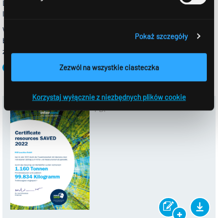
LIGHTCYCLE do odbioru zużytych lamp energooszczędnych i
lamp jarzeniowych.
W tym miejscu znajdziecie Państwo dalsze informacje i adresy
Pokaż szczegóły
bezpłatnych punktów zbiórki w pobliżu miejsca Państwa
zamieszkania:
www.lightcycle.de
Zezwól na wszystkie ciasteczka
Korzystaj wyłącznie z niezbędnych plików cookie
PDF