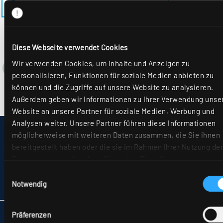
ZURÜCK ZUM MODELL EL-AQ-M625MRM
Diese Webseite verwendet Cookies
Wir verwenden Cookies, um Inhalte und Anzeigen zu
personalisieren, Funktionen für soziale Medien anbieten zu
können und die Zugriffe auf unsere Website zu analysieren.
Außerdem geben wir Informationen zu Ihrer Verwendung unse
Website an unsere Partner für soziale Medien, Werbung und
Analysen weiter. Unsere Partner führen diese Informationen
möglicherweise mit weiteren Daten zusammen, die Sie ihnen
IMPRESSUM
SITEMAP
bereitgestellt haben oder die sie im Rahmen Ihrer Nutzung der
DATENSCHUTZ
Dienste gesammelt haben. Sie geben Einwilligung zu unseren
HINWEISE ZUR STREITBEILEGUNG
Cookies, wenn Sie unsere Webseite weiterhin nutzen. Weiter
Einwilligungsauswahl
AGB
Details hierzu finden Sie in unserer
Datenschutzerklärung
.
Notwendig
PARTNER
Präferenzen
RIDI LEUCHTEN GMBH