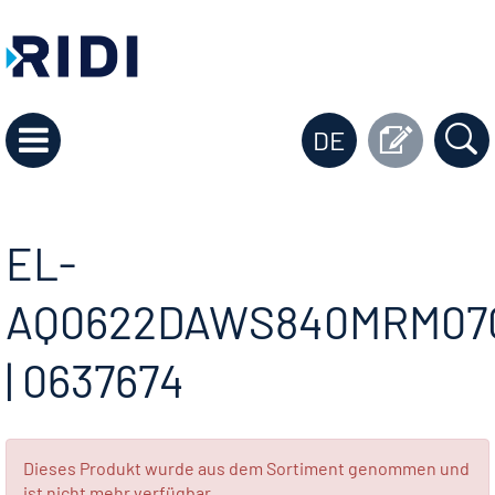
DE
EL-
AQ0622DAWS840MRM07
| 0637674
Dieses Produkt wurde aus dem Sortiment genommen und
ist nicht mehr verfügbar.