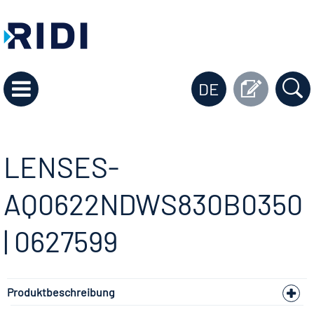
DE
LENSES-
AQ0622NDWS830B0350
| 0627599
Produktbeschreibung