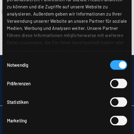
zu können und die Zugriffe auf unsere Website zu
analysieren. Außerdem geben wir Informationen zu Ihrer
Verwendung unserer Website an unsere Partner für soziale
Medien, Werbung und Analysen weiter. Unsere Partner
führen diese Informationen möglicherweise mit weiteren
Daten zusammen, die Sie ihnen bereitgestellt haben oder
die sie im Rahmen Ihrer Nutzung der Dienste gesammelt
haben. Sie geben Einwilligung zu unseren Cookies, wenn
Einwilligungsauswahl
Sie unsere Webseite weiterhin nutzen. Weitere Details
Notwendig
IMPRESSUM
hierzu finden Sie in unserer
Datenschutzerklärung
.
SITEMAP
DATENSCHUTZ
Präferenzen
HINWEISE ZUR STREITBEILEGUNG
AGB
PARTNER
Statistiken
RIDI LEUCHTEN GMBH
Marketing
HAUPTSTRASSE 31–33
72417 JUNGINGEN
TELEFON +49 7477 872-0