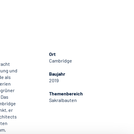
Ort
Cambridge
racht
tzung und
Baujahr
e als
2019
terien
 grüner
Themenbereich
 Das
Sakralbauten
ambridge
kt, er
chitects
hten
mm,