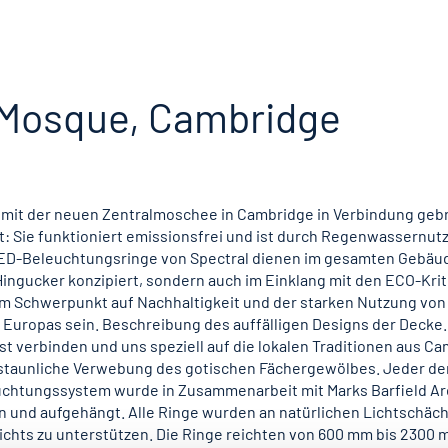
 Mosque, Cambridge
me mit der neuen Zentralmoschee in Cambridge in Verbindung geb
rt: Sie funktioniert emissionsfrei und ist durch Regenwassernu
ED-Beleuchtungsringe von Spectral dienen im gesamten Gebäud
 Hingucker konzipiert, sondern auch im Einklang mit den ECO-Kri
rem Schwerpunkt auf Nachhaltigkeit und der starken Nutzung von
Europas sein. Beschreibung des auffälligen Designs der Decke.
st verbinden und uns speziell auf die lokalen Traditionen aus C
rstaunliche Verwebung des gotischen Fächergewölbes. Jeder den
leuchtungssystem wurde in Zusammenarbeit mit Marks Barfield Ar
und aufgehängt. Alle Ringe wurden an natürlichen Lichtschäc
chts zu unterstützen. Die Ringe reichten von 600 mm bis 2300 