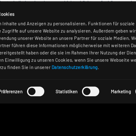
e“ unterhalb der eingelassenen Lichtschächte aufgehängt wurden
m Stil aufgehängt, der sich bis zu den beiden überhängenden
Cookies
rsionen hergestellt). Die Beleuchtungsringe verleihen der
sorgen für ein warmes Licht im Gebäude, das aber stark und hel
Inhalte und Anzeigen zu personalisieren, Funktionen für soziale
werden. Alle Leuchten werden über ein DALI-fähiges Steuersys
 Zugriffe auf unsere Website zu analysieren. Außerdem geben wir
 gespart und ein gemütliches Ambiente geschaffen werden kann
wendung unserer Website an unsere Partner für soziale Medien, 
rtner führen diese Informationen möglicherweise mit weiteren D
reitgestellt haben oder die sie im Rahmen Ihrer Nutzung der Die
n Einwilligung zu unseren Cookies, wenn Sie unsere Webseite we
rzu finden Sie in unserer
Datenschutzerklärung
.
odukte
Präferenzen
Statistiken
Marketing