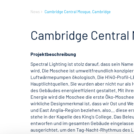
News
Cambridge Central Mosque, Cambridge
Cambridge Central
Projektbeschreibung
Spectral Lighting ist stolz darauf, dass sein Na
wird. Die Moschee ist umweltfreundlich konzipie
Luftwärmepumpen ökologisch. Die H140-Profil-L
Hauptlichtquellen. Sie wurden aber nicht nur als
des Gebäudes energieeffizient gestaltet. Mit ih
Energie wird die Moschee die erste Öko-Moschee 
wirkliche Designmerkmal ist, dass wir Ost und We
und East Anglia-Region beziehen, also… diese e
stehe in der Kapelle des King's College. Das Be
entworfen und im gesamten Gebäude eingelassen 
ausgerichtet, um den Tag-Nacht-Rhythmus des Li