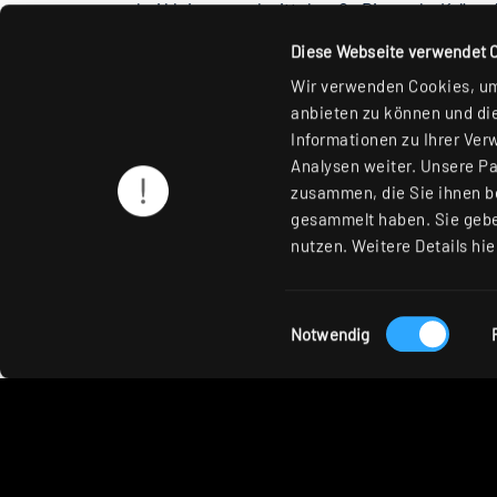
wobei kleinere und mittelgroße Ringe als „Kränz
meisten anderen Ringe wurden ebenfalls in diese
Diese Webseite verwendet 
Vordächern fortsetzt (dafür wurden extra IP44-Ve
Holzkonstruktion einen dramatischen Effekt und 
Wir verwenden Cookies, um 
ist, um den täglichen Anforderungen gerecht zu 
anbieten zu können und die
Szeneneinstelltafel gesteuert, wodurch Energie
Informationen zu Ihrer Ver
Analysen weiter. Unsere Pa
zusammen, die Sie ihnen be
gesammelt haben. Sie gebe
nutzen. Weitere Details hie
Eingesetzte RIDI Pr
Einwilligungsauswahl
Notwendig