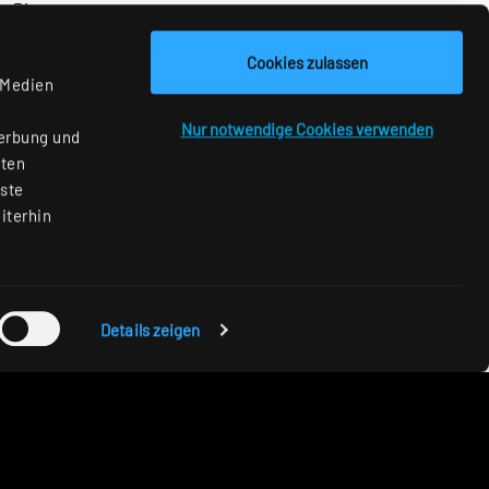
. Die
Cookies zulassen
l genug
 Medien
tem per
.
Nur notwendige Cookies verwenden
Werbung und
aten
nste
iterhin
Details zeigen