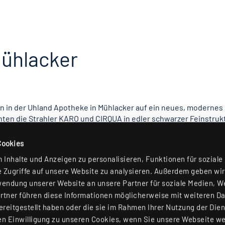
Mühlacker
n in der Uhland Apotheke in Mühlacker auf ein neues, modernes
ten die Strahler KARO und CIRQUA in edler schwarzer Feinstrukt
delleuchte Cornice Medium von li:fy fügt sich perfekt in das K
aufsbereichs.
Cookies
Inhalte und Anzeigen zu personalisieren, Funktionen für soziale
 Zugriffe auf unsere Website zu analysieren. Außerdem geben wir
wendung unserer Website an unsere Partner für soziale Medien, 
rtner führen diese Informationen möglicherweise mit weiteren D
reitgestellt haben oder die sie im Rahmen Ihrer Nutzung der Die
n Einwilligung zu unseren Cookies, wenn Sie unsere Webseite we