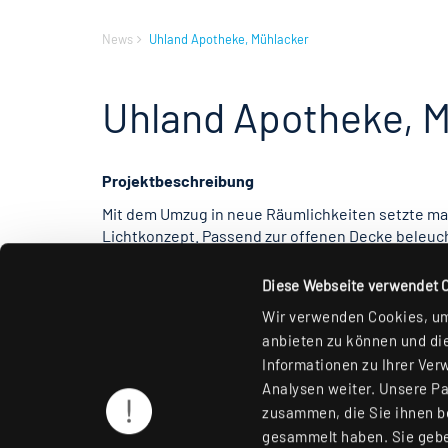
News
Uhland Apotheke, Mühlacker
Uhland Apotheke, 
Projektbeschreibung
Mit dem Umzug in neue Räumlichkeiten setzte ma
Lichtkonzept. Passend zur offenen Decke beleuch
Gänge und Regale der Apotheke. Die schwarze Pen
ein und illuminiert die Theken und Teile des Verk
Diese Webseite verwendet 
Wir verwenden Cookies, um 
anbieten zu können und die
Informationen zu Ihrer Ver
Analysen weiter. Unsere Pa
zusammen, die Sie ihnen be
gesammelt haben. Sie gebe