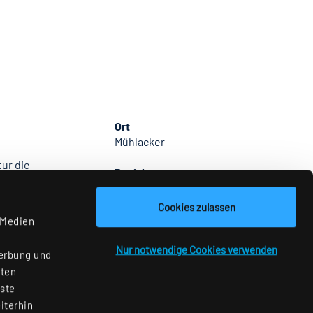
Ort
Mühlacker
ur die
Baujahr
onzept
2020
Cookies zulassen
Themenbereich
 Medien
Shop
Nur notwendige Cookies verwenden
Werbung und
aten
nste
iterhin