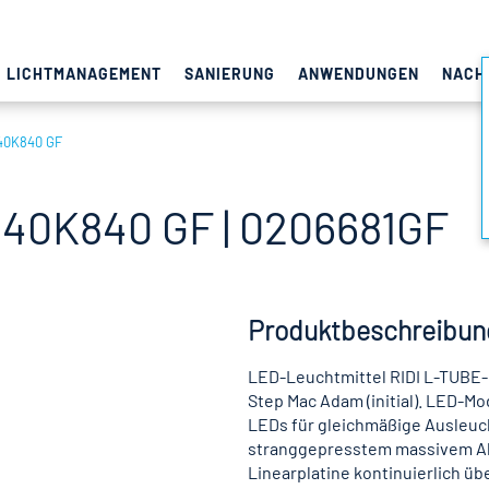
LICHTMANAGEMENT
SANIERUNG
ANWENDUNGEN
NACH
40K840 GF
40K840 GF | 0206681GF
Produktbeschreibun
LED-Leuchtmittel RIDI L-TUBE-B
Step Mac Adam (initial). LED-Mo
LEDs für gleichmäßige Ausleuch
stranggepresstem massivem A
Linearplatine kontinuierlich üb