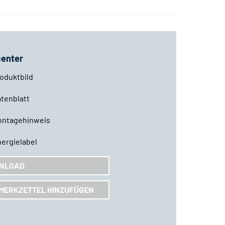
enter
oduktbild
tenblatt
ontagehinweis
ergielabel
NLOAD
MERKZETTEL HINZUFÜGEN