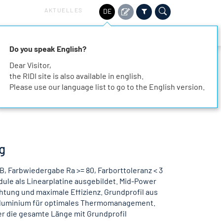
AKTUELLES
DE
HALTIGKEIT
SERVICE
KARRIERE
KONTAKT
Do you speak English?
Dear Visitor,
the RIDI site is also available in english.
Please use our language list to go to the English version.
g
, Farbwiedergabe Ra >= 80, Farborttoleranz < 3
dule als Linearplatine ausgebildet. Mid-Power
tung und maximale Effizienz. Grundprofil aus
luminium für optimales Thermomanagement.
er die gesamte Länge mit Grundprofil