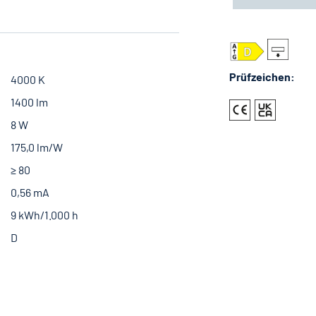
Prüfzeichen:
4000 K
1400 lm
8 W
175,0 lm/W
≥ 80
0,56 mA
9 kWh/1.000 h
D