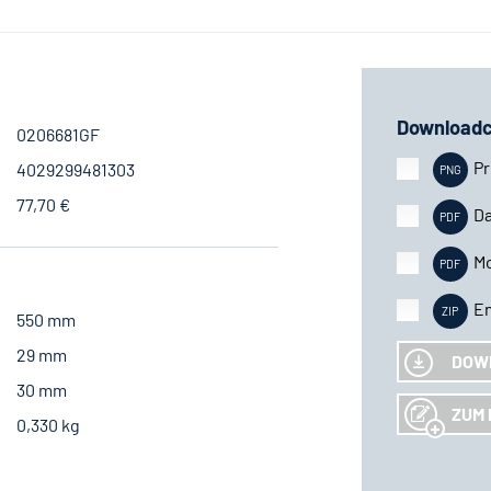
Downloadc
0206681GF
Pr
4029299481303
77,70 €
Da
M
En
550 mm
29 mm
DOW
30 mm
ZUM 
0,330 kg