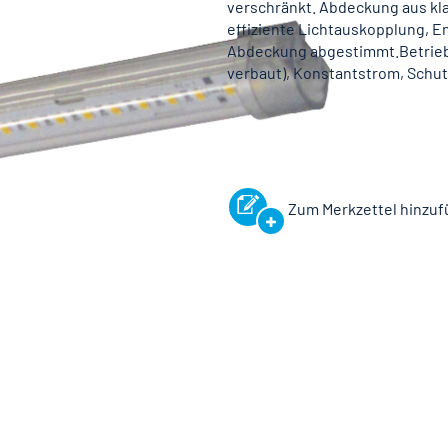
verschränkt. Abdeckung aus kl
effiziente Lichtauskopplung, En
Abdeckung abgestimmt.Betrieb 
verbaut), Konstantstrom, Schut
Zum Merkzettel hinzu