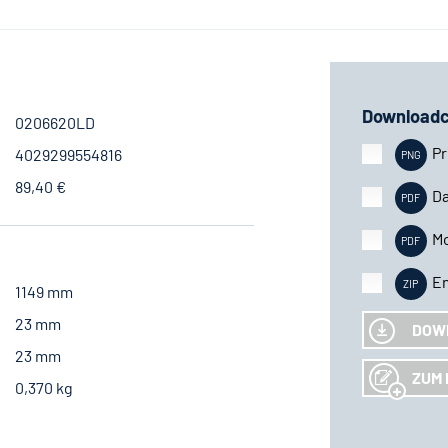
Downloadc
0206620LD
Pr
4029299554816
89,40 €
Da
M
En
1149 mm
23 mm
DOW
23 mm
ZUM 
0,370 kg