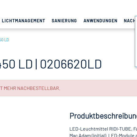
LICHTMANAGEMENT
SANIERUNG
ANWENDUNGEN
NACH
50 LD
50 LD | 0206620LD
HT MEHR NACHBESTELLBAR.
Produktbeschreibun
LED-Leuchtmittel RIDI-TUBE, Fa
Mac Adam (initial). LED-Module 