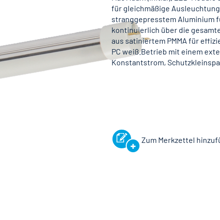
für gleichmäßige Ausleuchtung 
stranggepresstem Aluminium f
kontinuierlich über die gesamt
aus satiniertem PMMA für effiz
PC weiß.Betrieb mit einem exte
Konstantstrom, Schutzkleinspan
Zum Merkzettel hinzu