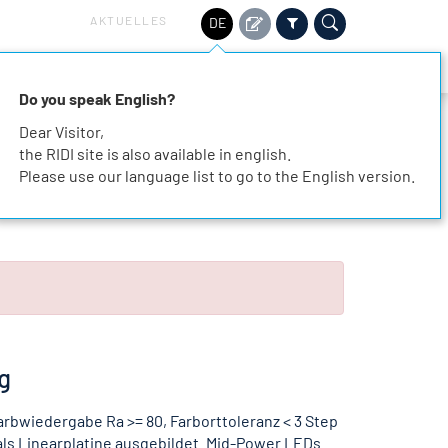
AKTUELLES
DE
HALTIGKEIT
SERVICE
KARRIERE
KONTAKT
Do you speak English?
Dear Visitor,
the RIDI site is also available in english.
Please use our language list to go to the English version.
g
rbwiedergabe Ra >= 80, Farborttoleranz < 3 Step
als Linearplatine ausgebildet. Mid-Power LEDs