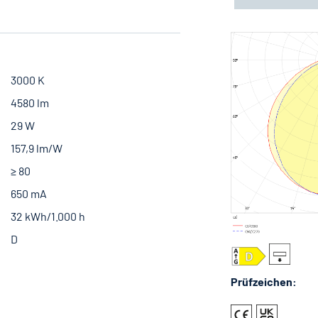
3000 K
4580 lm
29 W
157,9 lm/W
≥ 80
650 mA
32 kWh/1.000 h
D
Prüfzeichen: