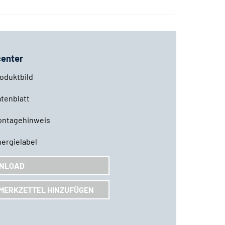
enter
oduktbild
tenblatt
ontagehinweis
ergielabel
NLOAD
MERKZETTEL HINZUFÜGEN