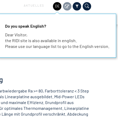
AKTUELLES
DE
HALTIGKEIT
SERVICE
KARRIERE
KONTAKT
Do you speak English?
Dear Visitor,
the RIDI site is also available in english.
Please use our language list to go to the English version.
g
rbwiedergabe Ra >= 80, Farborttoleranz < 3 Step
als Linearplatine ausgebildet. Mid-Power LEDs
und maximale Effizienz. Grundprofil aus
ür optimales Thermomanagement. Linearplatine
e Länge mit Grundprofil verschränkt. Abdeckung