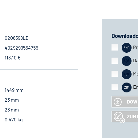
Downloadc
0206598LD
Pr
4029299554755
113,10 €
Da
M
En
1449 mm
23 mm
DOW
23 mm
ZUM 
0,470 kg