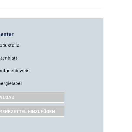
enter
oduktbild
tenblatt
ontagehinweis
ergielabel
NLOAD
MERKZETTEL HINZUFÜGEN