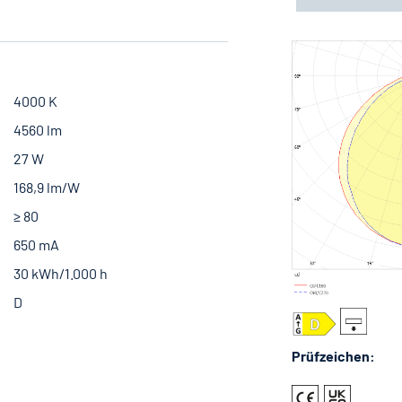
4000 K
4560 lm
27 W
168,9 lm/W
≥ 80
650 mA
30 kWh/1.000 h
D
Prüfzeichen: