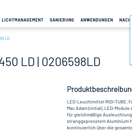
LICHTMANAGEMENT
SANIERUNG
ANWENDUNGEN
NACH
50 LD
50 LD | 0206598LD
Produktbeschreibun
LED-Leuchtmittel RIDI-TUBE, Fa
Mac Adam (initial). LED-Module 
für gleichmäßige Ausleuchtung 
stranggepresstem Aluminium f
kontinuierlich über die gesamt