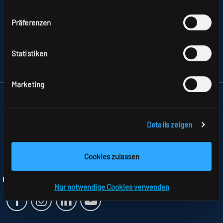
hierzu finden Sie in unserer
Datenschutzerklärung
.
IMPRESSUM
Präferenzen
SITEMAP
DATENSCHUTZ
HINWEISE ZUR STREITBEILEGUNG
Statistiken
AGB
PARTNER
Marketing
RIDI LEUCHTEN GMBH
HAUPTSTRASSE 31–33
72417 JUNGINGEN
Details zeigen
TELEFON +49 7477 872-0
FAX +49 7477 872-48
INFO
@RIDI.DE
Cookies zulassen
Folgen Sie uns:
Nur notwendige Cookies verwenden