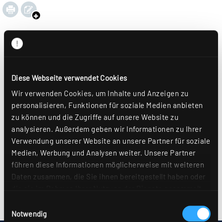
Diese Webseite verwendet Cookies
Wir verwenden Cookies, um Inhalte und Anzeigen zu
personalisieren, Funktionen für soziale Medien anbieten
zu können und die Zugriffe auf unsere Website zu
analysieren. Außerdem geben wir Informationen zu Ihrer
Verwendung unserer Website an unsere Partner für soziale
Medien, Werbung und Analysen weiter. Unsere Partner
führen diese Informationen möglicherweise mit weiteren
Daten zusammen, die Sie ihnen bereitgestellt haben oder
die sie im Rahmen Ihrer Nutzung der Dienste gesammelt
haben. Sie geben Einwilligung zu unseren Cookies, wenn
Einwilligungsauswahl
Sie unsere Webseite weiterhin nutzen. Weitere Details
Notwendig