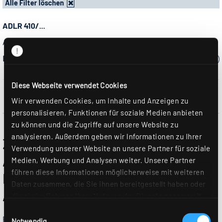
Alle Filter löschen
ADLR 410/...
Anbaudownlight rund, flach, Durchmesser 410 mm
Bitte wählen Sie ein Modell:
Diese Webseite verwendet Cookies
Wir verwenden Cookies, um Inhalte und Anzeigen zu
personalisieren, Funktionen für soziale Medien anbieten
zu können und die Zugriffe auf unsere Website zu
analysieren. Außerdem geben wir Informationen zu Ihrer
Zylinderförmige Anbau-Downlights
Verwendung unserer Website an unsere Partner für soziale
ADLR …. Hoch oder flach, groß oder
Medien, Werbung und Analysen weiter. Unsere Partner
führen diese Informationen möglicherweise mit weiteren
klein mit vielen
Daten zusammen, die Sie ihnen bereitgestellt haben oder
Anwendungsmöglichkeiten
die sie im Rahmen Ihrer Nutzung der Dienste gesammelt
haben. Sie geben Einwilligung zu unseren Cookies, wenn
Einwilligungsauswahl
RIDI bietet eine Vielzahl von runden, zylinderförmigen
Sie unsere Webseite weiterhin nutzen. Weitere Details
Notwendig