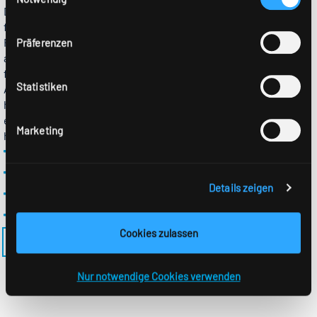
Downlights für Decken- oder Pendelmontage. Ob hoch oder
hierzu finden Sie in unserer
Datenschutzerklärung
.
flach, kleiner Durchmesser oder großer Durchmesser, mit
Reflektor, Raster oder Scheibe, es gibt eine große Vielfalt für
Präferenzen
alle Bereiche und alle Anforderungen. Downlights eignen sich
für Räume aller Art, besonders aber im Shopbereich. Für das
Statistiken
Auge ist die runde Form sehr gefällig und sie fügt sich
harmonisch in das jeweilige Umfeld ein. Eine besonders
effiziente und nachhaltige Beleuchtung wird durch die
Marketing
hochwertige RIDI-LED Technik erzeugt.
Viele Größen und Durchmesser
Reflektoren, Raster , Scheiben
Details zeigen
Decken- oder Pendelmontage
Effizient durch RIDI-LED Technik
Cookies zulassen
ZURÜCK ZUR GEFILTERTEN FAMILIENLISTE
Nur notwendige Cookies verwenden