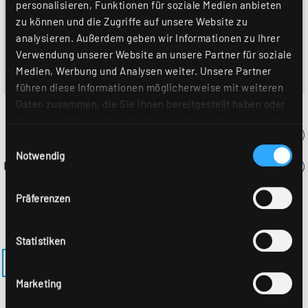
personalisieren, Funktionen für soziale Medien anbieten
die ausgewählte Farbtemperatur gesteuert werden.
zu können und die Zugriffe auf unsere Website zu
Darüber hinaus kann innerhalb dieses Bereiches ein
analysieren. Außerdem geben wir Informationen zu Ihrer
circadianer Tageslichtverlauf (Human Centric Lighting –
Verwendung unserer Website an unsere Partner für soziale
HCL) individuell konfiguriert hinterlegt werden, dem die
Medien, Werbung und Analysen weiter. Unsere Partner
angeschlossenen Leuchten zusammen folgen.
führen diese Informationen möglicherweise mit weiteren
Daten zusammen, die Sie ihnen bereitgestellt haben oder
die sie im Rahmen Ihrer Nutzung der Dienste gesammelt
haben. Sie geben Einwilligung zu unseren Cookies, wenn
Einwilligungsauswahl
Sie unsere Webseite weiterhin nutzen. Weitere Details
Notwendig
Lichtbrechnung
hierzu finden Sie in unserer
Datenschutzerklärung
.
Präferenzen
Statistiken
ZURÜCK ZUM MODELL ALBA-R200PS
Marketing