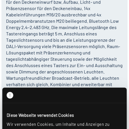
für den Deckeneinwurf bzw. Aufbau. Licht- und
Präsenzsensor für den Deckeneinbau. 14x
Kabeleinführungen M16/20 ausbrechbar und 4x
Doppelmembranstutzen M20 beiliegend. Bluetooth Low
Energy 2,4–2,483 GHz. Die maximale Leitungslänge des
Tastereingangs beträgt 5 m. Anschluss eines
Tageslichtsensors und bis an die Leistungsgrenze der
DALI-Versorgung viele Präsenzsensoren möglich. Raum-
Lösungspaket mit Präsenzerkennung und
tageslichtabhängiger Steuerung sowie der Möglichkeit
des Anschlusses eines Tasters zur Ein- und Ausschaltung
sowie Dimmung der angeschlossenen Leuchten.
Wartungsfreundlicher Broadcast-Betrieb, alle Leuchten
verhalten sich gleich. Kombinier und erweiterbar mit
anderen Steuerungselementen wie Taster,
Tastenkoppler und Sensoren. Konfiguration und
Bedienung über die Casambi APP möglich. Tages-,
Wochen-, und Jahrespläne zur Steuerung der
Diese Webseite verwendet Cookies
angeschlossenen Leuchten sind konfigurierbar.
Angeschlossene Tunable White-Leuchten können je nach
Wir verwenden Cookies, um Inhalte und Anzeigen zu
Leuchtenausführung zwischen 2700–6500 K direkt auf