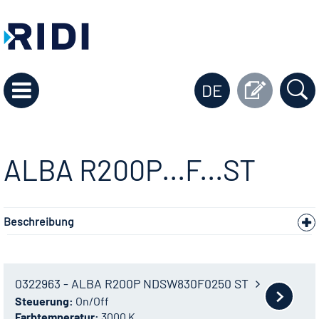
DE
ALBA R200P...F...ST
Beschreibung
0322963 - ALBA R200P NDSW830F0250 ST
Steuerung:
On/Off
Farbtemperatur:
3000 K