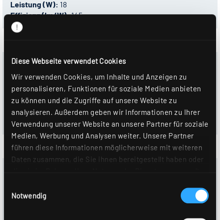
Leistung (W):
18
Effizienz (lm/W):
145
Diese Webseite verwendet Cookies
0332959 - ALBA R200P DAWS830F0250 ST
Wir verwenden Cookies, um Inhalte und Anzeigen zu
Steuerung:
DALI-2
Farbtemperatur:
3000 K
personalisieren, Funktionen für soziale Medien anbieten
Lichtstrom (lm):
2510
zu können und die Zugriffe auf unsere Website zu
Leistung (W):
18
analysieren. Außerdem geben wir Informationen zu Ihrer
Effizienz (lm/W):
145
Verwendung unserer Website an unsere Partner für soziale
Medien, Werbung und Analysen weiter. Unsere Partner
führen diese Informationen möglicherweise mit weiteren
Daten zusammen, die Sie ihnen bereitgestellt haben oder
0332840 - ALBA R200P DAWS840F0250 ST
die sie im Rahmen Ihrer Nutzung der Dienste gesammelt
haben. Sie geben Einwilligung zu unseren Cookies, wenn
Steuerung:
DALI-2
Einwilligungsauswahl
Farbtemperatur:
4000 K
Sie unsere Webseite weiterhin nutzen. Weitere Details
Notwendig
Lichtstrom (lm):
2590
hierzu finden Sie in unserer
Datenschutzerklärung
.
Leistung (W):
18