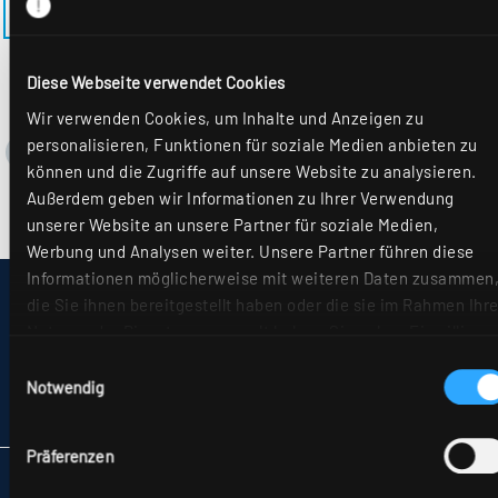
ZURÜCK ZUM MODELL EL-AN-M625MRM-1
Diese Webseite verwendet Cookies
Wir verwenden Cookies, um Inhalte und Anzeigen zu
personalisieren, Funktionen für soziale Medien anbieten zu
können und die Zugriffe auf unsere Website zu analysieren.
Außerdem geben wir Informationen zu Ihrer Verwendung
unserer Website an unsere Partner für soziale Medien,
Werbung und Analysen weiter. Unsere Partner führen diese
Informationen möglicherweise mit weiteren Daten zusammen
IMPRESSUM
die Sie ihnen bereitgestellt haben oder die sie im Rahmen Ihre
SITEMAP
Nutzung der Dienste gesammelt haben. Sie geben Einwilligun
DATENSCHUTZ
zu unseren Cookies, wenn Sie unsere Webseite weiterhin
Einwilligungsauswahl
HINWEISE ZUR STREITBEILEGUNG
nutzen. Weitere Details hierzu finden Sie in
Notwendig
AGB
unserer
Datenschutzerklärung
.
PARTNER
Präferenzen
RIDI LEUCHTEN GMBH