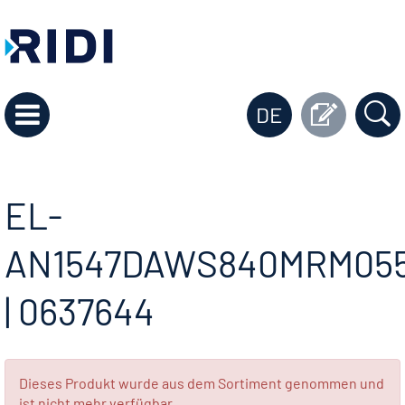
DE
EL-
AN1547DAWS840MRM05
| 0637644
Dieses Produkt wurde aus dem Sortiment genommen und
ist nicht mehr verfügbar.