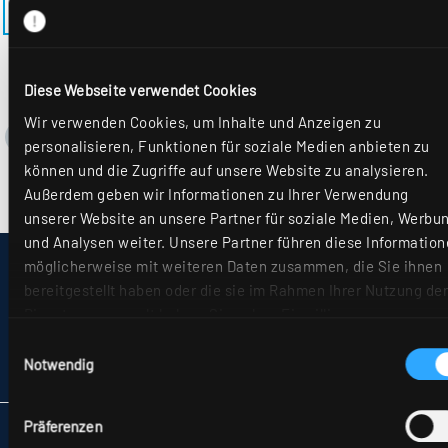
ZURÜCK ZUM MODELL EL-AQ-M625MRM-1
Diese Webseite verwendet Cookies
Wir verwenden Cookies, um Inhalte und Anzeigen zu
personalisieren, Funktionen für soziale Medien anbieten zu
können und die Zugriffe auf unsere Website zu analysieren.
Außerdem geben wir Informationen zu Ihrer Verwendung
unserer Website an unsere Partner für soziale Medien, Werbu
und Analysen weiter. Unsere Partner führen diese Information
möglicherweise mit weiteren Daten zusammen, die Sie ihnen
IMPRESSUM
bereitgestellt haben oder die sie im Rahmen Ihrer Nutzung der
SITEMAP
DATENSCHUTZ
Dienste gesammelt haben. Sie geben Einwilligung zu unseren
HINWEISE ZUR STREITBEILEGUNG
Cookies, wenn Sie unsere Webseite weiterhin nutzen. Weiter
Einwilligungsauswahl
AGB
Details hierzu finden Sie in unserer
Datenschutzerklärung
.
Notwendig
PARTNER
Präferenzen
RIDI LEUCHTEN GMBH