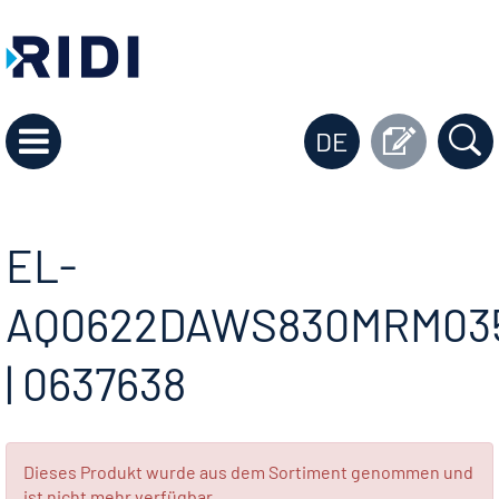
DE
EL-
AQ0622DAWS830MRM03
| 0637638
Dieses Produkt wurde aus dem Sortiment genommen und
ist nicht mehr verfügbar.