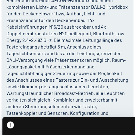
Bestehend aus einer APCON-Hybridbox und einem
kombinierten Licht- und Präsenzsensor DALI-2 Hybridbox
für den Deckeneinwurf bzw. Aufbau. Licht- und
Präsenzsensor für den Deckeneinbau. 14x
Kabeleinführungen M16/20 ausbrechbar und 4x
Doppelmembranstutzen M20 beiliegend. Bluetooth Low
Energy 2,4–2,483 GHz. Die maximale Leitungslänge des
Tastereingangs beträgt 5 m. Anschluss eines
Tageslichtsensors und bis an die Leistungsgrenze der
DALI-Versorgung viele Präsenzsensoren möglich. Raum-
Lösungspaket mit Präsenzerkennung und
tageslichtabhängiger Steuerung sowie der Möglichkeit
des Anschlusses eines Tasters zur Ein- und Ausschaltung
sowie Dimmung der angeschlossenen Leuchten.
Wartungsfreundlicher Broadcast-Betrieb, alle Leuchten
verhalten sich gleich. Kombinier und erweiterbar mit
anderen Steuerungselementen wie Taster,
Tastenkoppler und Sensoren. Konfiguration und
Bedienung über die Casambi APP möglich. Tages-,
Wochen-, und Jahrespläne zur Steuerung der
angeschlossenen Leuchten sind konfigurierbar.