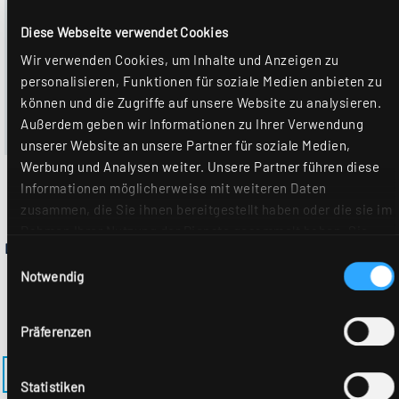
Angeschlossene Tunable White-Leuchten können je nach
Leuchtenausführung zwischen 2700–6500 K direkt auf
Diese Webseite verwendet Cookies
die ausgewählte Farbtemperatur gesteuert werden.
Wir verwenden Cookies, um Inhalte und Anzeigen zu
Darüber hinaus kann innerhalb dieses Bereiches ein
personalisieren, Funktionen für soziale Medien anbieten zu
circadianer Tageslichtverlauf (Human Centric Lighting –
können und die Zugriffe auf unsere Website zu analysieren.
HCL) individuell konfiguriert hinterlegt werden, dem die
Außerdem geben wir Informationen zu Ihrer Verwendung
angeschlossenen Leuchten zusammen folgen.
unserer Website an unsere Partner für soziale Medien,
Werbung und Analysen weiter. Unsere Partner führen diese
Informationen möglicherweise mit weiteren Daten
zusammen, die Sie ihnen bereitgestellt haben oder die sie im
Rahmen Ihrer Nutzung der Dienste gesammelt haben. Sie
Lichtbrechnung
geben Einwilligung zu unseren Cookies, wenn Sie unsere
Einwilligungsauswahl
Webseite weiterhin nutzen. Weitere Details hierzu finden Sie
Notwendig
in unserer
Datenschutzerklärung
.
Präferenzen
ZURÜCK ZUM MODELL EL-AS-M625M9S
Statistiken