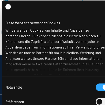
ZURÜCK ZUM MODELL EL-EE-M600MRM-1
Diese Webseite verwendet Cookies
Wir verwenden Cookies, um Inhalte und Anzeigen zu
personalisieren, Funktionen für soziale Medien anbieten zu
können und die Zugriffe auf unsere Website zu analysieren.
Außerdem geben wir Informationen zu Ihrer Verwendung unse
Website an unsere Partner für soziale Medien, Werbung und
Analysen weiter. Unsere Partner führen diese Informationen
IMPRESSUM
möglicherweise mit weiteren Daten zusammen, die Sie ihnen
SITEMAP
bereitgestellt haben oder die sie im Rahmen Ihrer Nutzung der
DATENSCHUTZ
Dienste gesammelt haben. Sie geben Einwilligung zu unseren
HINWEISE ZUR STREITBEILEGUNG
Cookies, wenn Sie unsere Webseite weiterhin nutzen. Weiter
AGB
Einwilligungsauswahl
Details hierzu finden Sie in unserer
Datenschutzerklärung
.
PARTNER
Notwendig
Präferenzen
RIDI LEUCHTEN GMBH