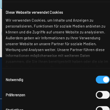
ZURÜCK ZUM MODELL EL-EE-M600MRM-1
Diese Webseite verwendet Cookies
Wir verwenden Cookies, um Inhalte und Anzeigen zu
personalisieren, Funktionen für soziale Medien anbieten zu
können und die Zugriffe auf unsere Website zu analysieren.
Außerdem geben wir Informationen zu Ihrer Verwendung
unserer Website an unsere Partner für soziale Medien,
Werbung und Analysen weiter. Unsere Partner führen diese
Informationen möglicherweise mit weiteren Daten
zusammen, die Sie ihnen bereitgestellt haben oder die sie im
IMPRESSUM
Rahmen Ihrer Nutzung der Dienste gesammelt haben. Sie
SITEMAP
geben Einwilligung zu unseren Cookies, wenn Sie unsere
Einwilligungsauswahl
DATENSCHUTZ
Webseite weiterhin nutzen. Weitere Details hierzu finden Sie
Notwendig
HINWEISE ZUR STREITBEILEGUNG
in unserer
Datenschutzerklärung
.
AGB
PARTNER
Präferenzen
RIDI LEUCHTEN GMBH