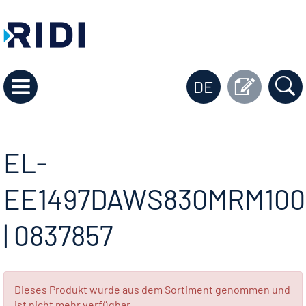
DE
EL-
EE1497DAWS830MRM100
| 0837857
Dieses Produkt wurde aus dem Sortiment genommen und
ist nicht mehr verfügbar.