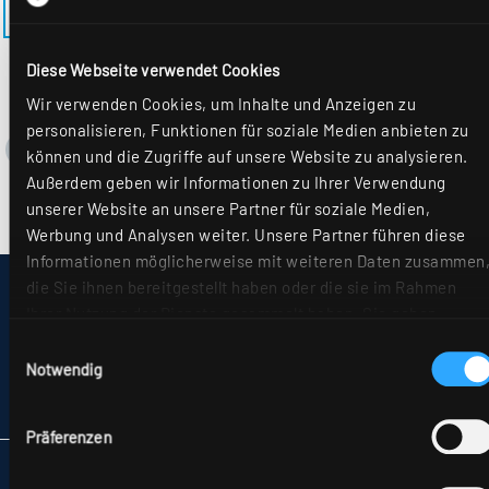
ZURÜCK ZUM MODELL EL-EE-M625MRM-1
Diese Webseite verwendet Cookies
Wir verwenden Cookies, um Inhalte und Anzeigen zu
personalisieren, Funktionen für soziale Medien anbieten zu
können und die Zugriffe auf unsere Website zu analysieren.
Außerdem geben wir Informationen zu Ihrer Verwendung
unserer Website an unsere Partner für soziale Medien,
Werbung und Analysen weiter. Unsere Partner führen diese
Informationen möglicherweise mit weiteren Daten zusammen
die Sie ihnen bereitgestellt haben oder die sie im Rahmen
IMPRESSUM
Ihrer Nutzung der Dienste gesammelt haben. Sie geben
SITEMAP
DATENSCHUTZ
Einwilligung zu unseren Cookies, wenn Sie unsere Webseite
Einwilligungsauswahl
HINWEISE ZUR STREITBEILEGUNG
weiterhin nutzen. Weitere Details hierzu finden Sie in
Notwendig
AGB
unserer
Datenschutzerklärung
.
PARTNER
Präferenzen
RIDI LEUCHTEN GMBH