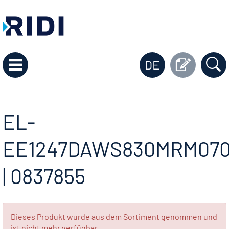
DE
EL-
EE1247DAWS830MRM07
| 0837855
Dieses Produkt wurde aus dem Sortiment genommen und
ist nicht mehr verfügbar.