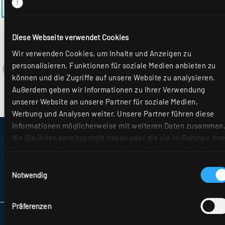
ZURÜCK ZUM MODELL EL-EE-M625MRM-1
Diese Webseite verwendet Cookies
Wir verwenden Cookies, um Inhalte und Anzeigen zu
personalisieren, Funktionen für soziale Medien anbieten zu
können und die Zugriffe auf unsere Website zu analysieren.
Außerdem geben wir Informationen zu Ihrer Verwendung
unserer Website an unsere Partner für soziale Medien,
Werbung und Analysen weiter. Unsere Partner führen diese
Informationen möglicherweise mit weiteren Daten zusammen
IMPRESSUM
die Sie ihnen bereitgestellt haben oder die sie im Rahmen Ihre
SITEMAP
Nutzung der Dienste gesammelt haben. Sie geben Einwilligun
DATENSCHUTZ
zu unseren Cookies, wenn Sie unsere Webseite weiterhin
Einwilligungsauswahl
HINWEISE ZUR STREITBEILEGUNG
nutzen. Weitere Details hierzu finden Sie in
Notwendig
AGB
unserer
Datenschutzerklärung
.
PARTNER
Präferenzen
RIDI LEUCHTEN GMBH