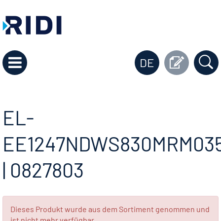
DE
EL-
EE1247NDWS830MRM03
| 0827803
Dieses Produkt wurde aus dem Sortiment genommen und
ist nicht mehr verfügbar.