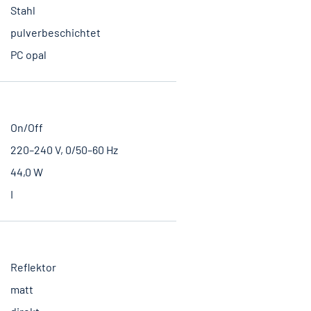
Stahl
pulverbeschichtet
PC opal
On/Off
220–240 V, 0/50–60 Hz
44,0 W
I
Reflektor
matt