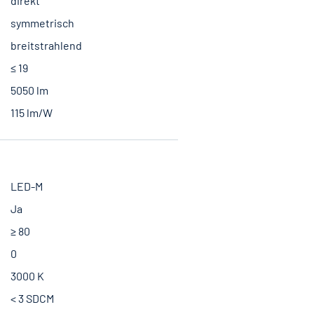
direkt
symmetrisch
breitstrahlend
≤ 19
5050 lm
115 lm/W
LED-M
Ja
≥ 80
0
3000 K
< 3 SDCM