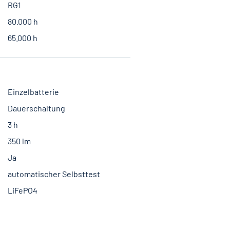
RG1
80.000 h
65.000 h
Einzelbatterie
Dauerschaltung
3 h
350 lm
Ja
automatischer Selbsttest
LiFePO4