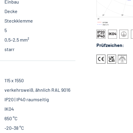
Einbau
Decke
Steckklemme
5
0,5–2,5 mm²
Prüfzeichen:
starr
115 x 1550
verkehrsweiß, ähnlich RAL 9016
IP20 | IP40 raumseitig
IK04
650 °C
-20–38 °C