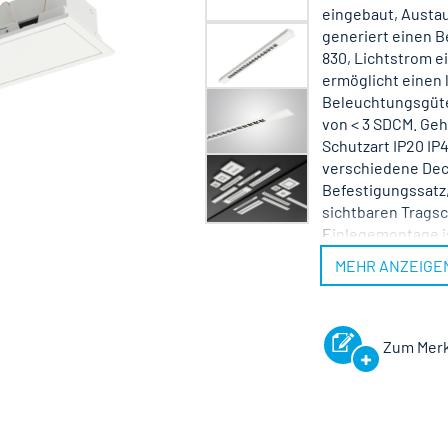
eingebaut, Austau
generiert einen B
830, Lichtstrom e
ermöglicht einen 
Beleuchtungsgüte.
von < 3 SDCM. Geh
Schutzart IP20 IP
verschiedene De
Befestigungssatz
sichtbaren Tragsc
Einlegemontage i
erforderlich. Mit
MEHR ANZEIGE
durch Fachkraft m
Hz.
Zum Merk