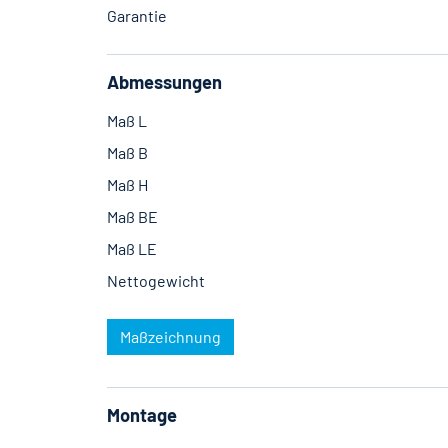
Garantie
Abmessungen
Maß L
Maß B
Maß H
Maß BE
Maß LE
Nettogewicht
Maßzeichnung
Montage