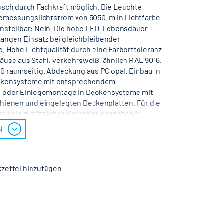
sch durch Fachkraft möglich. Die Leuchte
emessungslichtstrom von 5050 lm in Lichtfarbe
instellbar: Nein. Die hohe LED-Lebensdauer
langen Einsatz bei gleichbleibender
 Hohe Lichtqualität durch eine Farborttoleranz
äuse aus Stahl, verkehrsweiß, ähnlich RAL 9016,
40 raumseitig. Abdeckung aus PC opal. Einbau in
ckensysteme mit entsprechendem
, oder Einlegemontage in Deckensysteme mit
hienen und eingelegten Deckenplatten. Für die
st kein zusätzliches Befestigungszubehör
 elektronischem Betriebsgerät On/Off. Austausch
N
öglich. Nennspannung 220 - 240 V AC/DC 50 - 60
zettel hinzufügen