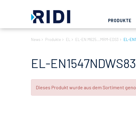
PRODUKTE
News
Produkte
EL
EL-EN M625...MRM-EDS3
EL-EN
EL-EN1547NDWS83
Dieses Produkt wurde aus dem Sortiment geno