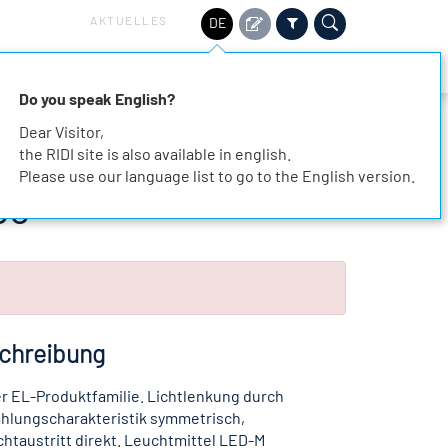
AKTUELLES
DE
HALTIGKEIT
SERVICE
KARRIERE
KONTAKT
Do you speak English?
Dear Visitor,
the RIDI site is also available in english.
Please use our language list to go to the English version.
95
chreibung
r EL-Produktfamilie. Lichtlenkung durch
ahlungscharakteristik symmetrisch,
ichtaustritt direkt. Leuchtmittel LED-M