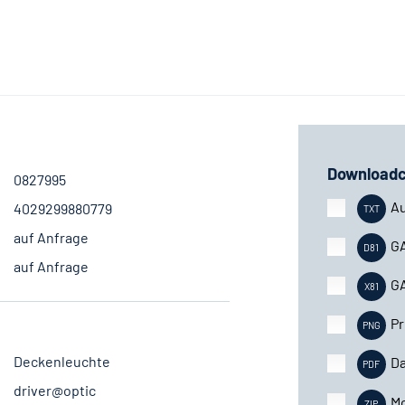
Downloadc
0827995
A
4029299880779
auf Anfrage
G
auf Anfrage
G
Pr
Deckenleuchte
Da
driver@optic
M