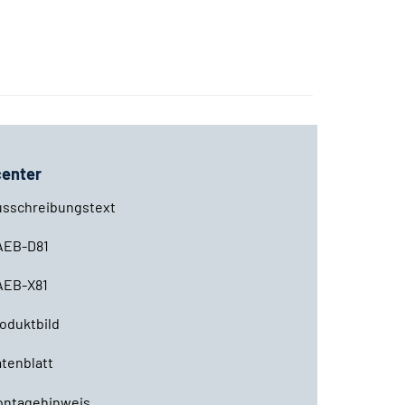
enter
usschreibungstext
AEB-D81
AEB-X81
oduktbild
tenblatt
ontagehinweis