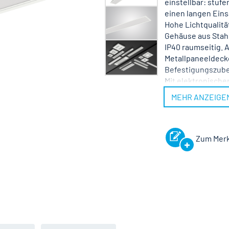
einstellbar: stuf
einen langen Eins
Hohe Lichtqualitä
Gehäuse aus Stahl
IP40 raumseitig. 
Metallpaneeldeck
Befestigungszubeh
Mit elektronisch
Fachkraft möglich
MEHR ANZEIGE
Zum Merk