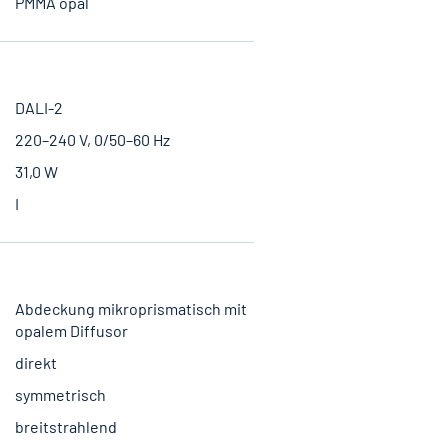
PMMA opal
DALI-2
220–240 V, 0/50–60 Hz
31,0 W
I
Abdeckung mikroprismatisch mit
opalem Diffusor
direkt
symmetrisch
breitstrahlend