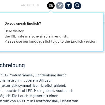
AKTUELLES
DE
HALTIGKEIT
SERVICE
KARRIERE
KONTAKT
Do you speak English?
Dear Visitor,
the RIDI site is also available in english.
Please use our language list to go to the English version.
chreibung
r EL-Produktfamilie. Lichtlenkung durch
rismatisch mit opalem Diffusor,
akteristik symmetrisch, breitstrahlend,
ekt. Leuchtmittel LED-M eingebaut, Austausch
öglich. Die Leuchte generiert einen
trom von 4500 lm in Lichtfarbe 840, Lichtstrom