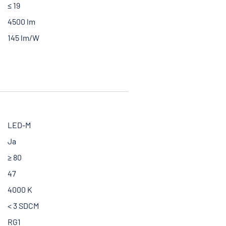
≤ 19
4500 lm
145 lm/W
LED-M
Ja
≥ 80
47
4000 K
< 3 SDCM
RG1