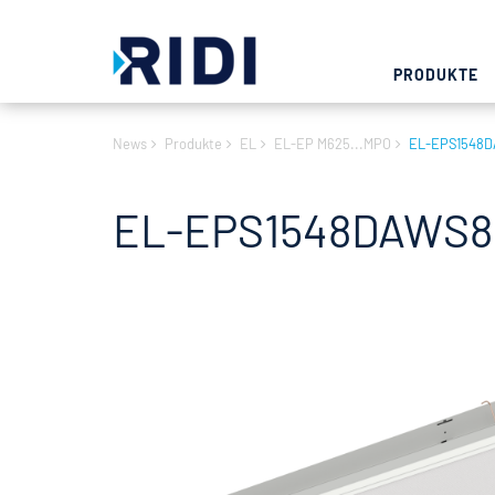
PRODUKTE
News
Produkte
EL
EL-EP M625...MPO
EL-EPS1548
EL-EPS1548DAWS84