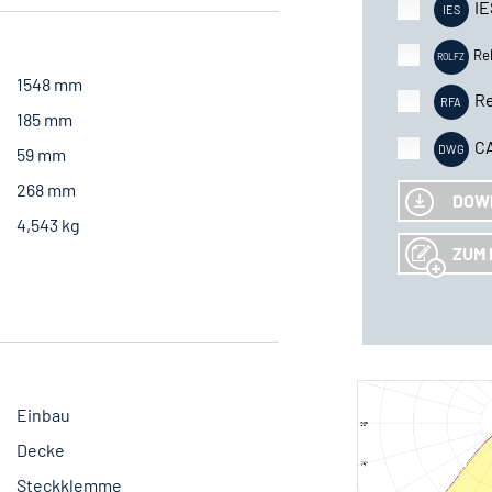
IE
Re
1548 mm
Re
185 mm
C
59 mm
268 mm
DOW
4,543 kg
ZUM 
Einbau
Decke
Steckklemme