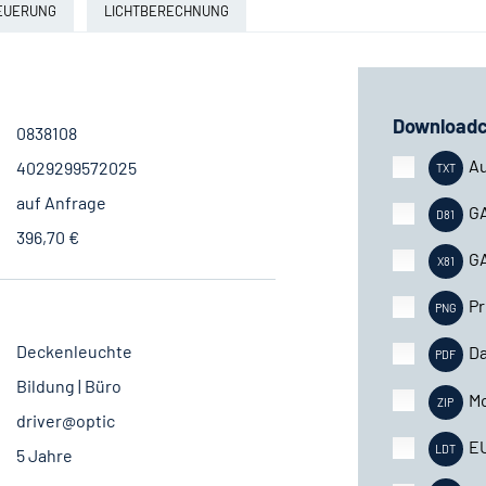
EUERUNG
LICHTBERECHNUNG
Downloadc
0838108
A
4029299572025
auf Anfrage
G
396,70 €
G
Pr
Deckenleuchte
Da
Bildung | Büro
M
driver@optic
E
5 Jahre