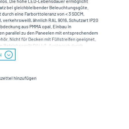
enlos. Die hohe LED-Lebensdauer ermöglicht
atz bei gleichbleibender Beleuchtungsgüte.
t durch eine Farborttoleranz von < 3 SDCM.
, verkehrsweiß, ähnlich RAL 9016, Schutzart IP20
Abdeckung aus PMMA opal. Einbau in
en parallel zu den Paneelen mit entsprechendem
ör. Nicht für Decken mit Füllstreifen geeignet.
em Betriebsgerät DALI-2. Austausch durch
. Nennspannung 220 - 240 V AC/DC 50 - 60 Hz.
N
zettel hinzufügen