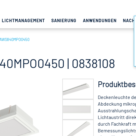
LICHTMANAGEMENT
SANIERUNG
ANWENDUNGEN
NACH
DAWS840MPO0450
0MPO0450 | 0838108
Produktbes
Deckenleuchte de
Abdeckung mikrop
Ausstrahlungschar
Lichtaustritt dir
durch Fachkraft m
Bemessungslichts