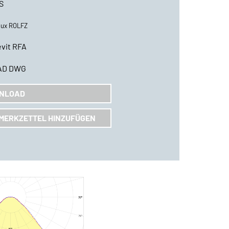
S
lux ROLFZ
vit RFA
AD DWG
NLOAD
MERKZETTEL HINZUFÜGEN