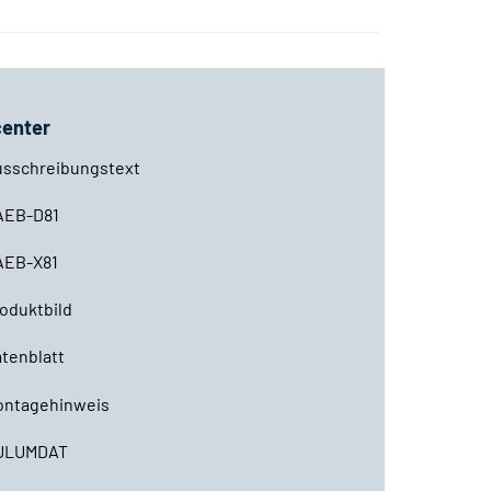
enter
usschreibungstext
AEB-D81
AEB-X81
oduktbild
tenblatt
ontagehinweis
ULUMDAT