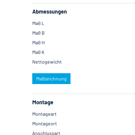
Abmessungen
Maß L
Maß B
Maß H
Maß K
Nettogewicht
Maßzeichnung
Montage
Montageart
Montageort
Anschlussart