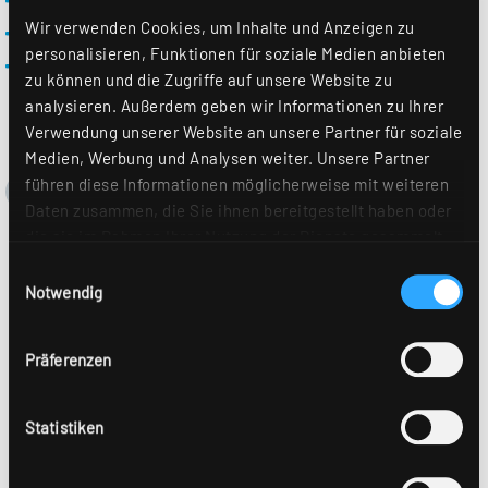
Besonders dauerhafte und formstabile Qualität
Wir verwenden Cookies, um Inhalte und Anzeigen zu
Starke Lichtleistung mit hohem Indirektanteil
personalisieren, Funktionen für soziale Medien anbieten
Integrierte Tageslicht- und Anwesenheitssensorik
zu können und die Zugriffe auf unsere Website zu
analysieren. Außerdem geben wir Informationen zu Ihrer
Verwendung unserer Website an unsere Partner für soziale
Medien, Werbung und Analysen weiter. Unsere Partner
führen diese Informationen möglicherweise mit weiteren
Daten zusammen, die Sie ihnen bereitgestellt haben oder
die sie im Rahmen Ihrer Nutzung der Dienste gesammelt
haben. Sie geben Einwilligung zu unseren Cookies, wenn
Einwilligungsauswahl
Sie unsere Webseite weiterhin nutzen. Weitere Details
Notwendig
hierzu finden Sie in unserer
Datenschutzerklärung
.
Präferenzen
Statistiken