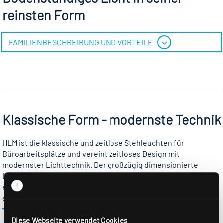
reinsten Form
FAMILIENBESCHREIBUNG UND VORTEILE
Klassische Form - modernste Technik
HLM ist die klassische und zeitlose Stehleuchten für
Büroarbeitsplätze und vereint zeitloses Design mit
modernster Lichttechnik. Der großzügig dimensionierte
Lichtstrom beleuchtet einen Doppelarbeitsplatz und
ermöglicht durch den hohen Indirektanteil zugleich eine
angenehme Raumatmosphäre.
Klassiches, kantiges Design
Diese Webseite verwendet Cookies