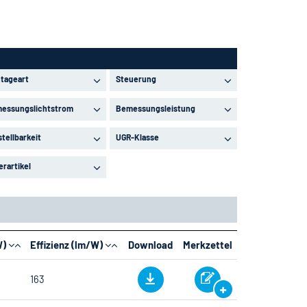
tageart
Steuerung
essungslichtstrom
Bemessungsleistung
stellbarkeit
UGR-Klasse
erartikel
W)
Effizienz (lm/W)
Download
Merkzettel
163