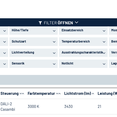
FILTER
ÖFFNEN
Höhe/Tiefe
Einsatzbereich
Mon
Schutzart
Temperaturbereich
Bem
Lichtverteilung
Ausstrahlungscharakteristik
Ver
Sensorik
Notlicht
Lag
Steuerung
Farbtemperatur
Lichtstrom (lm)
Leistung (
DALI-2
3000 K
3430
21
Casambi