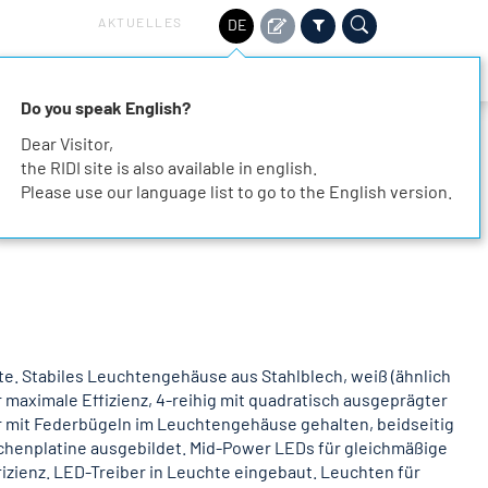
AKTUELLES
DE
HALTIGKEIT
SERVICE
KARRIERE
KONTAKT
Do you speak English?
Dear Visitor,
the RIDI site is also available in english.
Please use our language list to go to the English version.
e. Stabiles Leuchtengehäuse aus Stahlblech, weiß (ähnlich
 maximale Effizienz, 4-reihig mit quadratisch ausgeprägter
 mit Federbügeln im Leuchtengehäuse gehalten, beidseitig
chenplatine ausgebildet. Mid-Power LEDs für gleichmäßige
zienz. LED-Treiber in Leuchte eingebaut. Leuchten für