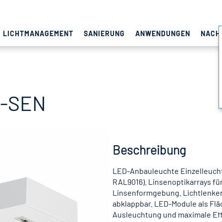
LICHTMANAGEMENT
SANIERUNG
ANWENDUNGEN
NACH
.-SEN
Beschreibung
LED-Anbauleuchte Einzelleucht
RAL9016). Linsenoptikarrays für
Linsenformgebung. Lichtlenker
abklappbar. LED-Module als Flä
Ausleuchtung und maximale Effi