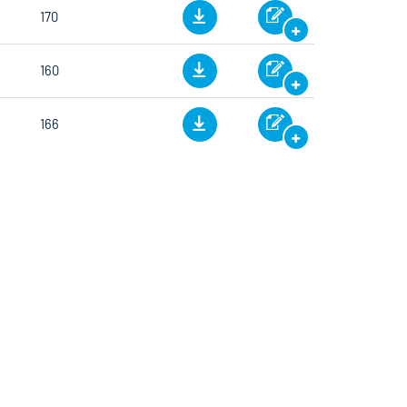
170
160
166