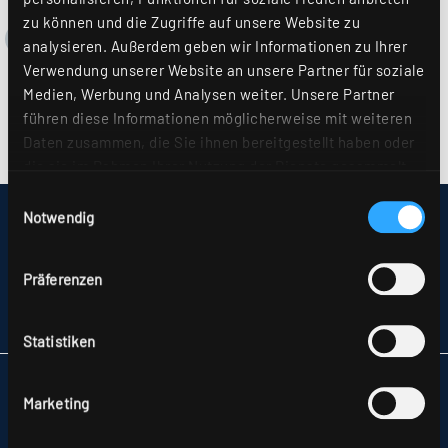
zu können und die Zugriffe auf unsere Website zu
analysieren. Außerdem geben wir Informationen zu Ihrer
Verwendung unserer Website an unsere Partner für soziale
Medien, Werbung und Analysen weiter. Unsere Partner
führen diese Informationen möglicherweise mit weiteren
Daten zusammen, die Sie ihnen bereitgestellt haben oder
die sie im Rahmen Ihrer Nutzung der Dienste gesammelt
haben. Sie geben Einwilligung zu unseren Cookies, wenn
Einwilligungsauswahl
Sie unsere Webseite weiterhin nutzen. Weitere Details
Notwendig
IMPRESSUM
hierzu finden Sie in unserer
Datenschutzerklärung
.
SITEMAP
DATENSCHUTZ
Präferenzen
HINWEISE ZUR STREITBEILEGUNG
AGB
PARTNER
Statistiken
RIDI LEUCHTEN GMBH
Marketing
HAUPTSTRASSE 31–33
72417 JUNGINGEN
TELEFON +49 7477 872-0