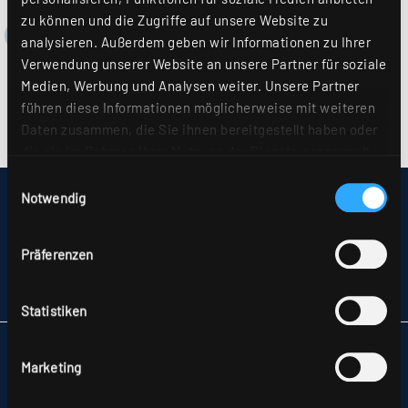
zu können und die Zugriffe auf unsere Website zu
analysieren. Außerdem geben wir Informationen zu Ihrer
Verwendung unserer Website an unsere Partner für soziale
Medien, Werbung und Analysen weiter. Unsere Partner
führen diese Informationen möglicherweise mit weiteren
Daten zusammen, die Sie ihnen bereitgestellt haben oder
die sie im Rahmen Ihrer Nutzung der Dienste gesammelt
haben. Sie geben Einwilligung zu unseren Cookies, wenn
Einwilligungsauswahl
Sie unsere Webseite weiterhin nutzen. Weitere Details
Notwendig
IMPRESSUM
hierzu finden Sie in unserer
Datenschutzerklärung
.
SITEMAP
DATENSCHUTZ
Präferenzen
HINWEISE ZUR STREITBEILEGUNG
AGB
PARTNER
Statistiken
RIDI LEUCHTEN GMBH
Marketing
HAUPTSTRASSE 31–33
72417 JUNGINGEN
TELEFON +49 7477 872-0