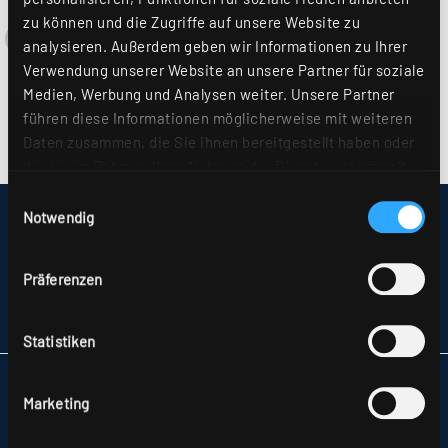
zu können und die Zugriffe auf unsere Website zu
analysieren. Außerdem geben wir Informationen zu Ihrer
Verwendung unserer Website an unsere Partner für soziale
Medien, Werbung und Analysen weiter. Unsere Partner
führen diese Informationen möglicherweise mit weiteren
Daten zusammen, die Sie ihnen bereitgestellt haben oder
die sie im Rahmen Ihrer Nutzung der Dienste gesammelt
haben. Sie geben Einwilligung zu unseren Cookies, wenn
Einwilligungsauswahl
Sie unsere Webseite weiterhin nutzen. Weitere Details
Notwendig
IMPRESSUM
hierzu finden Sie in unserer
Datenschutzerklärung
.
SITEMAP
DATENSCHUTZ
Präferenzen
HINWEISE ZUR STREITBEILEGUNG
AGB
PARTNER
Statistiken
RIDI LEUCHTEN GMBH
Marketing
HAUPTSTRASSE 31–33
72417 JUNGINGEN
TELEFON +49 7477 872-0