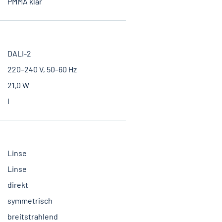
PMMA klar
DALI-2
220–240 V, 50–60 Hz
21,0 W
I
Linse
Linse
direkt
symmetrisch
breitstrahlend