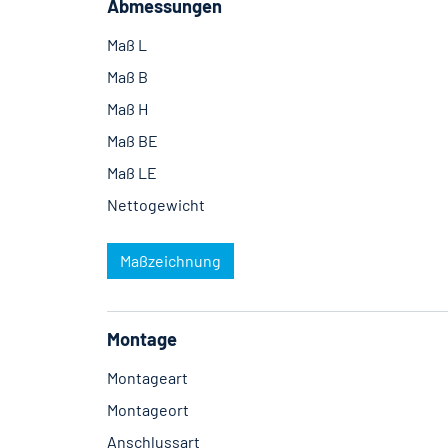
Abmessungen
Maß L
Maß B
Maß H
Maß BE
Maß LE
Nettogewicht
Maßzeichnung
Montage
Montageart
Montageort
Anschlussart