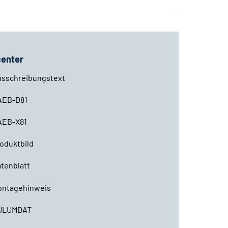
enter
usschreibungstext
AEB-D81
AEB-X81
oduktbild
tenblatt
ontagehinweis
ULUMDAT