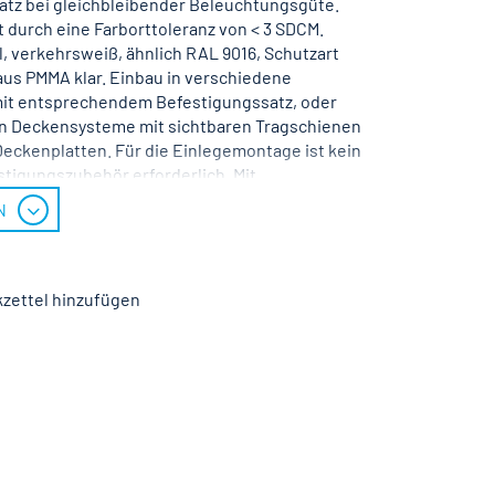
atz bei gleichbleibender Beleuchtungsgüte.
t durch eine Farborttoleranz von < 3 SDCM.
, verkehrsweiß, ähnlich RAL 9016, Schutzart
us PMMA klar. Einbau in verschiedene
t entsprechendem Befestigungssatz, oder
n Deckensysteme mit sichtbaren Tragschienen
eckenplatten. Für die Einlegemontage ist kein
stigungszubehör erforderlich. Mit
etriebsgerät DALI-2. Austausch durch Fachkraft
N
nung 220 - 240 V AC 50 - 60 Hz.
zettel hinzufügen