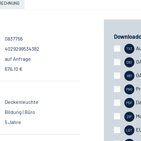
ERECHNUNG
Downloadc
0837756
A
4029299534382
auf Anfrage
G
676,10 €
G
Pr
Deckenleuchte
Da
Bildung | Büro
M
5 Jahre
E