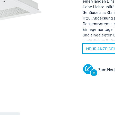
einen langen Eins
Hohe Lichtqualitä
Gehäuse aus Stahl
IP20. Abdeckung a
Deckensysteme mi
Einlegemontage i
und eingelegten D
zusätzliches Befe
elektronischem B
MEHR ANZEIGE
möglich. Nennspan
Zum Merk