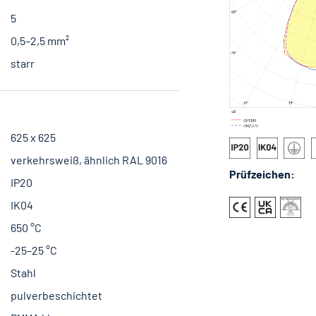
5
0,5–2,5 mm²
starr
625 x 625
verkehrsweiß, ähnlich RAL 9016
Prüfzeichen:
IP20
IK04
650 °C
-25–25 °C
Stahl
pulverbeschichtet