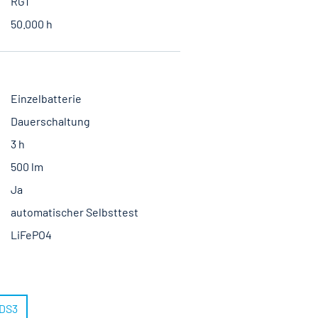
RG1
50.000 h
Einzelbatterie
Dauerschaltung
3 h
500 lm
Ja
automatischer Selbsttest
LiFePO4
DS3