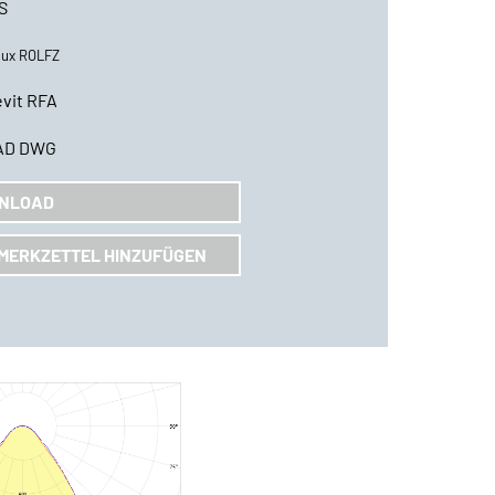
S
lux ROLFZ
vit RFA
AD DWG
NLOAD
MERKZETTEL HINZUFÜGEN