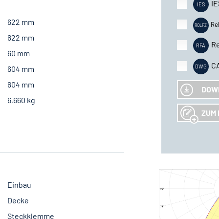
IE
622 mm
Re
622 mm
Re
60 mm
C
604 mm
604 mm
DOW
6,660 kg
ZUM 
Einbau
Decke
Steckklemme