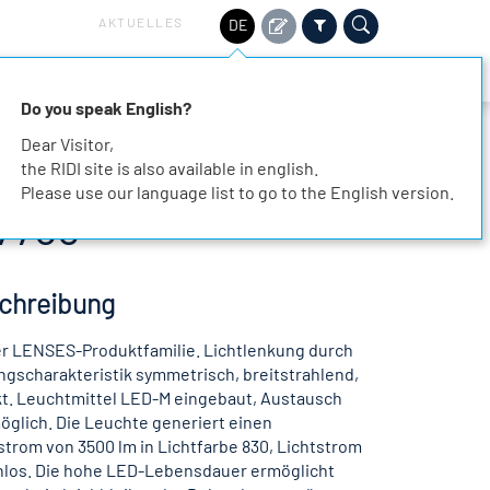
AKTUELLES
DE
HALTIGKEIT
SERVICE
KARRIERE
KONTAKT
Do you speak English?
Dear Visitor,
the RIDI site is also available in english.
Please use our language list to go to the English version.
7756
chreibung
r LENSES-Produktfamilie. Lichtlenkung durch
ngscharakteristik symmetrisch, breitstrahlend,
ekt. Leuchtmittel LED-M eingebaut, Austausch
öglich. Die Leuchte generiert einen
rom von 3500 lm in Lichtfarbe 830, Lichtstrom
enlos. Die hohe LED-Lebensdauer ermöglicht