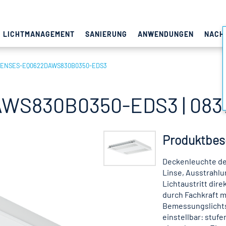
LICHTMANAGEMENT
SANIERUNG
ANWENDUNGEN
NACH
LENSES-EQ0622DAWS830B0350-EDS3
WS830B0350-EDS3 | 083
Produktbes
Deckenleuchte de
Linse, Ausstrahlu
Lichtaustritt dir
durch Fachkraft m
Bemessungslichtst
einstellbar: stuf