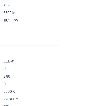
≤ 19
3500 lm
167 lm/W
LED-M
Ja
≥ 80
0
3000 K
< 3 SDCM