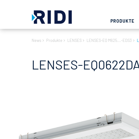
PRODUKTE
News
Produkte
LENSES
LENSES-EQ M625...-EDS3
LENSES-EQ0622DA