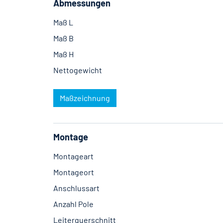
Abmessungen
Maß L
Maß B
Maß H
Nettogewicht
Maßzeichnung
Montage
Montageart
Montageort
Anschlussart
Anzahl Pole
Leiterquerschnitt