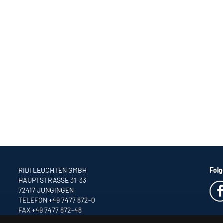
RIDI LEUCHTEN GMBH
Folg
HAUPTSTRASSE 31–33
72417 JUNGINGEN
TELEFON +49 7477 872-0
FAX +49 7477 872-48
INFO
@RIDI.DE