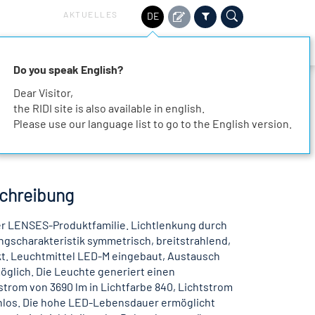
AKTUELLES
DE
HALTIGKEIT
SERVICE
KARRIERE
KONTAKT
Do you speak English?
Dear Visitor,
the RIDI site is also available in english.
Please use our language list to go to the English version.
chreibung
r LENSES-Produktfamilie. Lichtlenkung durch
ngscharakteristik symmetrisch, breitstrahlend,
ekt. Leuchtmittel LED-M eingebaut, Austausch
öglich. Die Leuchte generiert einen
rom von 3690 lm in Lichtfarbe 840, Lichtstrom
enlos. Die hohe LED-Lebensdauer ermöglicht