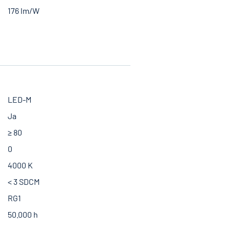
176 lm/W
LED-M
Ja
≥ 80
0
4000 K
< 3 SDCM
RG1
50.000 h