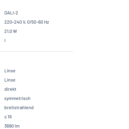
DALI-2
220–240 V, 0/50–60 Hz
21,0 W
I
Linse
Linse
direkt
symmetrisch
breitstrahlend
≤ 19
3690 lm