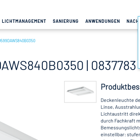
LICHTMANAGEMENT
SANIERUNG
ANWENDUNGEN
NACH
0599DAWS840B0350
AWS840B0350 | 0837783
Produktbes
Deckenleuchte de
Linse, Ausstrahlu
Lichtaustritt dir
durch Fachkraft m
Bemessungslichtst
einstellbar: stuf