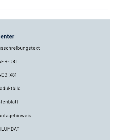
enter
usschreibungstext
AEB-D81
AEB-X81
oduktbild
tenblatt
ontagehinweis
ULUMDAT