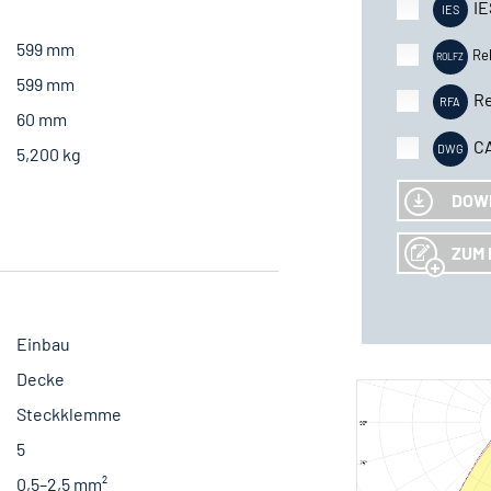
IE
599 mm
Re
599 mm
Re
60 mm
C
5,200 kg
DOW
ZUM 
Einbau
Decke
Steckklemme
5
0,5–2,5 mm²