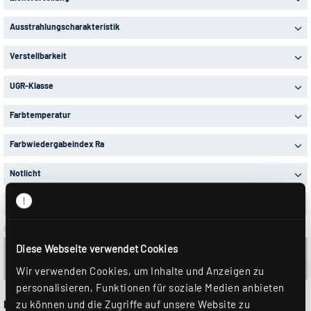
Ausstrahlungscharakteristik
Verstellbarkeit
UGR-Klasse
Farbtemperatur
Farbwiedergabeindex Ra
Notlicht
Lagerartikel
Ihre Auswahl:
Diese Webseite verwendet Cookies
12 Artikel in 1 Produktserien
Wir verwenden Cookies, um Inhalte und Anzeigen zu
Alle Filter löschen
personalisieren, Funktionen für soziale Medien anbieten
LFN-LED...
zu können und die Zugriffe auf unsere Website zu