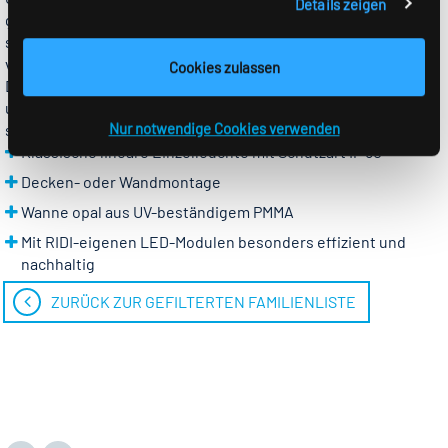
Details zeigen
geradlinigem Leuchtendesign und hoher Schutzart gefragt
sind. Sie besticht durch ihr klassisches Design gepaart mit
verschiedenen Lichttechniken und erhöhter Schutzart IP 50.
Cookies zulassen
Die opalen oder prismenstruktrurierte Wannen
unterstreichen die lineare Formgebung. Die Leuchte kann
Nur notwendige Cookies verwenden
sowohl an die Decke, aber auch an die Wand montiert werden.
Klassische lineare Einzelleuchte mit Schutzart IP 50
Decken- oder Wandmontage
Wanne opal aus UV-beständigem PMMA
Mit RIDI-eigenen LED-Modulen besonders effizient und
nachhaltig
ZURÜCK ZUR GEFILTERTEN FAMILIENLISTE