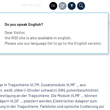
AKTUELLES
DE
HALTIGKEIT
SERVICE
KARRIERE
KONTAKT
Do you speak English?
Dear Visitor,
the RIDI site is also available in english.
Please use our language list to go to the English version.
e in Tragschiene VLTM. Zusatzmodule VLMF ... aus
, weiß, silber (-SI) oder schwarz (-SW), pulverbeschichtet.
estigung an der Tragschiene. Die Module VLMF ... können
ägern VLGF ... platziert werden.Elektrischer Adapter zum
ung in der Tragschiene. Farbliche und optische Codierung zur