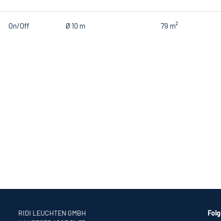
On/Off
Ø 10 m
79 m²
RIDI LEUCHTEN GMBH
Folg