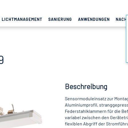
LICHTMANAGEMENT
SANIERUNG
ANWENDUNGEN
NACH
9
Beschreibung
Sensormoduleinsatz zur Montag
Aluminiumprofil, stranggepresst
Federstahlklammern für die Bef
variabel zwischen den Gerätetr
flexiblen Abgriff der Stromführ