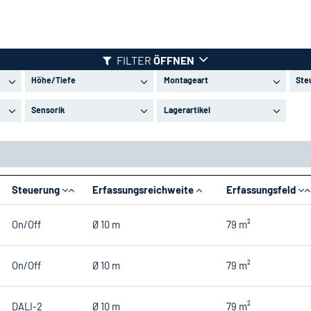
FILTER
ÖFFNEN
Höhe/Tiefe
Montageart
Ste
Sensorik
Lagerartikel
Steuerung
Erfassungsreichweite
Erfassungsfeld
On/Off
Ø 10 m
79 m²
On/Off
Ø 10 m
79 m²
DALI-2
Ø 10 m
79 m²