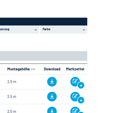
uerung
Farbe
Montagehöhe
Download
Merkzettel
2,5 m
2,5 m
2,5 m